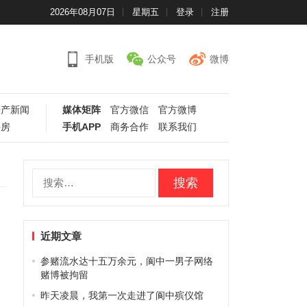
2026年08月07日
星期五
登录
注册
手机版
公众号
微博
房产新闻
媒体矩阵
官方微信
官方微博
手房
手机APP
商务合作
联系我们
搜
索：
近期文章
参赌流水达十五万余元，阆中一男子网络
赌博被拘留
，
昨天凌晨，我第一次走进了阆中殡仪馆