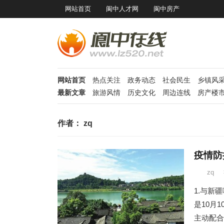
网站首页
阆中人才网
阆中房产
网站首页
热点关注
政务动态
社会民生
乡镇风
最新文章
旅游风情
历史文化
周边连线
房产楼
作者：
zq
疫情防
zq
1.与新
是10月
主动配合