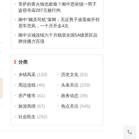
菩萨的香火钱也敢偷？阆中思依镇一男子
盗窃寺庙287元被行拘
阆中”幽灵司机”落网：无证男子凌晨偷开邻
居车兜风，一个月开走4次
阆中古城连续六个月稳居全国5A级景区品
牌传播力百强
路
单
分类
乡镇风采
(133)
历史文化
(53)
周边连线
(40)
头条关注
(229)
房产楼市
(41)
政务动态
(39)
旅游风情
(67)
热点关注
(545)
社会民生
(292)