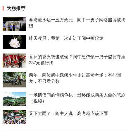
为您推荐
参赌流水达十五万余元，阆中一男子网络赌博被拘
留
昨天凌晨，我第一次走进了阆中殡仪馆
菩萨的香火钱也敢偷？阆中思依镇一男子盗窃寺庙
287元被行拘
两年，两位阆中残疾少年走进高考考场：有些圆
梦，不只看分数
一场情侣间的情感争执：最终酿成两条人命的悲剧
（视频）
又下大雨了，阆中人说：高考就应该下雨