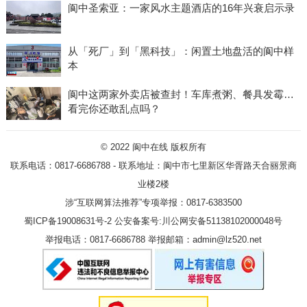
阆中圣索亚：一家风水主题酒店的16年兴衰启示录
从「死厂」到「黑科技」：闲置土地盘活的阆中样
本
阆中这两家外卖店被查封！车库煮粥、餐具发霉…
看完你还敢乱点吗？
© 2022
阆中在线
版权所有
联系电话：0817-6686788 - 联系地址：阆中市七里新区华胥路天合丽景商
业楼2楼
涉“互联网算法推荐”专项举报：0817-6383500
蜀ICP备19008631号-2
公安备案号:川公网安备51138102000048号
举报电话：0817-6686788 举报邮箱：admin@lz520.net