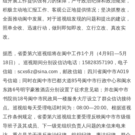
组开展工作提供强有力的保障，严守政治纪律和政治规矩，
积极主动地汇报工作、客观公正地提供情况；坚决抓整改，
全面推动阆中发展。对于巡视组发现的问题和提出的建议，
照单全收、迅速行动，做到即知即改、立行立改、真改实
改。
据悉，省委第六巡视组将在阆中工作1个月（4月9日—5月
18日）。巡视期间分别设信访电话：15828357190，电子
信箱：scxs6z@sina.com，邮政信箱：四川省阆中市A019
号信箱；同时在阆中市巴都大道85号阆中市行政中心和阆水
东路6号明宇豪雅酒店分别设置了征求意见箱；并在阆中市
书院街18号阆中市民政局一楼服务大厅设立了群众信访接待
点。巡视组每天受理电话时间为：08:00—20:00。根据巡视
工作条例规定，省委第六巡视组主要受理反映阆中市市级领
导班子及其成员、下一级党组织负责人问题的来信来电来
访，重点是关于违反政治纪律、组织纪律、廉洁纪律、群众