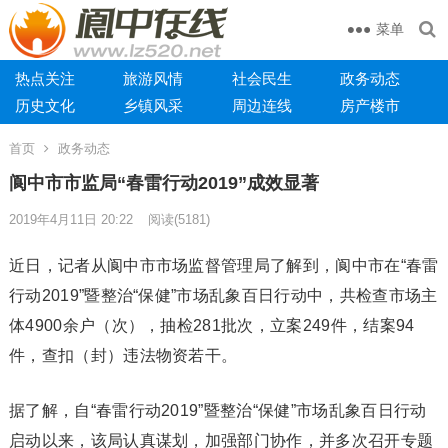
菜单
热点关注
旅游风情
社会民生
政务动态
历史文化
乡镇风采
周边连线
房产楼市
首页
政务动态
阆中市市监局“春雷行动2019”成效显著
2019年4月11日 20:22
阅读
(5181)
近日，记者从阆中市市场监督管理局了解到，阆中市在“春雷
行动2019”暨整治“保健”市场乱象百日行动中，共检查市场主
体4900余户（次），抽检281批次，立案249件，结案94
件，查扣（封）违法物资若干。
据了解，自“春雷行动2019”暨整治“保健”市场乱象百日行动
启动以来，该局认真谋划，加强部门协作，并多次召开专题