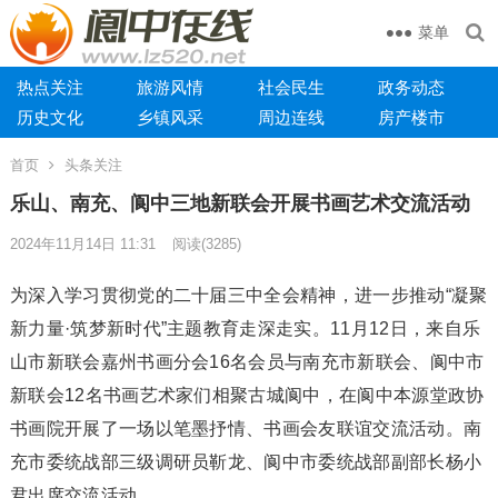
菜单
热点关注
旅游风情
社会民生
政务动态
历史文化
乡镇风采
周边连线
房产楼市
首页
头条关注
乐山、南充、阆中三地新联会开展书画艺术交流活动
2024年11月14日 11:31
阅读
(3285)
为深入学习贯彻党的二十届三中全会精神，进一步推动“凝聚
新力量·筑梦新时代”主题教育走深走实。11月12日，来自乐
山市新联会嘉州书画分会16名会员与南充市新联会、阆中市
新联会12名书画艺术家们相聚古城阆中，在阆中本源堂政协
书画院开展了一场以笔墨抒情、书画会友联谊交流活动。南
充市委统战部三级调研员靳龙、阆中市委统战部副部长杨小
君出席交流活动。