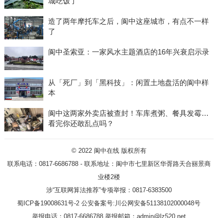
城吃饭了
造了两年摩托车之后，阆中这座城市，有点不一样
了
阆中圣索亚：一家风水主题酒店的16年兴衰启示录
从「死厂」到「黑科技」：闲置土地盘活的阆中样
本
阆中这两家外卖店被查封！车库煮粥、餐具发霉…
看完你还敢乱点吗？
© 2022
阆中在线
版权所有
联系电话：0817-6686788 - 联系地址：阆中市七里新区华胥路天合丽景商
业楼2楼
涉“互联网算法推荐”专项举报：0817-6383500
蜀ICP备19008631号-2
公安备案号:川公网安备51138102000048号
举报电话：0817-6686788 举报邮箱：admin@lz520.net