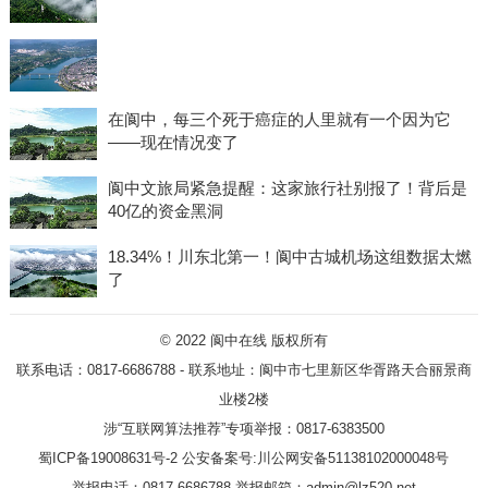
在阆中，每三个死于癌症的人里就有一个因为它
——现在情况变了
阆中文旅局紧急提醒：这家旅行社别报了！背后是
40亿的资金黑洞
18.34%！川东北第一！阆中古城机场这组数据太燃
了
© 2022
阆中在线
版权所有
联系电话：0817-6686788 - 联系地址：阆中市七里新区华胥路天合丽景商
业楼2楼
涉“互联网算法推荐”专项举报：0817-6383500
蜀ICP备19008631号-2
公安备案号:川公网安备51138102000048号
举报电话：0817-6686788 举报邮箱：admin@lz520.net