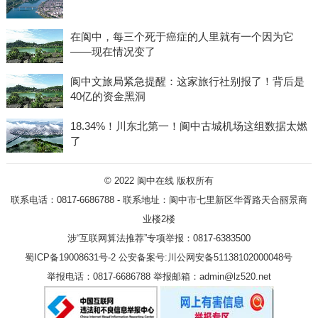
在阆中，每三个死于癌症的人里就有一个因为它
——现在情况变了
阆中文旅局紧急提醒：这家旅行社别报了！背后是
40亿的资金黑洞
18.34%！川东北第一！阆中古城机场这组数据太燃
了
© 2022
阆中在线
版权所有
联系电话：0817-6686788 - 联系地址：阆中市七里新区华胥路天合丽景商
业楼2楼
涉“互联网算法推荐”专项举报：0817-6383500
蜀ICP备19008631号-2
公安备案号:川公网安备51138102000048号
举报电话：0817-6686788 举报邮箱：admin@lz520.net