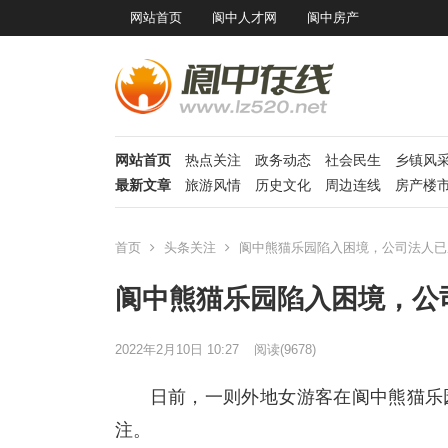
网站首页
阆中人才网
阆中房产
网站首页
热点关注
政务动态
社会民生
乡镇风
最新文章
旅游风情
历史文化
周边连线
房产楼
首页
头条关注
阆中熊猫乐园陷入困境，公司法人已
阆中熊猫乐园陷入困境，公
2022年2月10日 10:27
阅读
(9678)
日前，一则外地女游客在阆中熊猫乐
注。