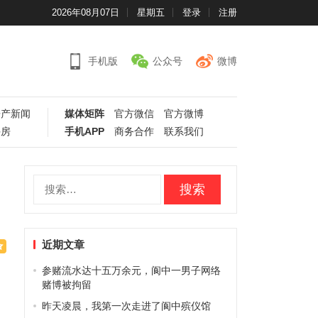
2026年08月07日
星期五
登录
注册
手机版
公众号
微博
房产新闻
媒体矩阵
官方微信
官方微博
手房
手机APP
商务合作
联系我们
搜
索：
近期文章
参赌流水达十五万余元，阆中一男子网络
关
赌博被拘留
昨天凌晨，我第一次走进了阆中殡仪馆