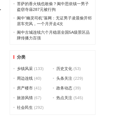
菩萨的香火钱也敢偷？阆中思依镇一男子
盗窃寺庙287元被行拘
了
阆中”幽灵司机”落网：无证男子凌晨偷开邻
居车兜风，一个月开走4次
阆中古城连续六个月稳居全国5A级景区品
牌传播力百强
分类
乡镇风采
(133)
历史文化
(53)
周边连线
(40)
头条关注
(229)
房产楼市
(41)
政务动态
(39)
旅游风情
(67)
热点关注
(545)
社会民生
(292)