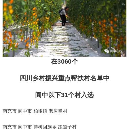
在3060个
四川乡村振兴重点帮扶村名单中
阆中以下31个村入选
南充市 阆中市 柏垭镇 老房嘴村
南充市 阆中市 博树回族乡 跑道子村