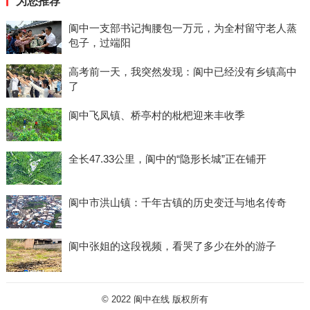
为您推荐
阆中一支部书记掏腰包一万元，为全村留守老人蒸
包子，过端阳
高考前一天，我突然发现：阆中已经没有乡镇高中
了
阆中飞凤镇、桥亭村的枇杷迎来丰收季
全长47.33公里，阆中的“隐形长城”正在铺开
阆中市洪山镇：千年古镇的历史变迁与地名传奇
阆中张姐的这段视频，看哭了多少在外的游子
© 2022
阆中在线
版权所有