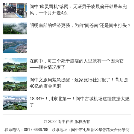
阆中”幽灵司机”落网：无证男子凌晨偷开邻居车兜
风，一个月开走4次
明明南部的经济更强，为何“阆苍南”还是阆中打头？
在阆中，每三个死于癌症的人里就有一个因为它
——现在情况变了
阆中文旅局紧急提醒：这家旅行社别报了！背后是
40亿的资金黑洞
18.34%！川东北第一！阆中古城机场这组数据太燃
了
© 2022
阆中在线
版权所有
联系电话：0817-6686788 - 联系地址：阆中市七里新区华胥路天合丽景商