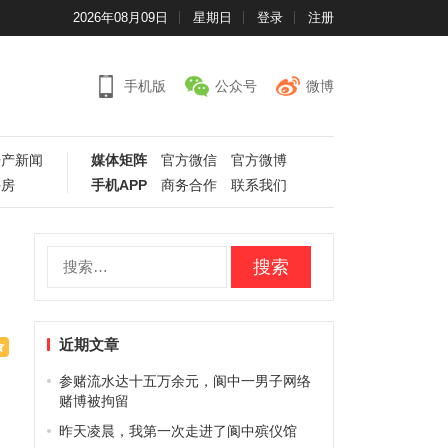
2026年08月09日
星期日
登录
注册
手机版
公众号
微博
房产新闻
媒体矩阵
官方微信
官方微博
手房
手机APP
商务合作
联系我们
搜
索：
近期文章
参赌流水达十五万余元，阆中一男子网络
赌博被拘留
昨天凌晨，我第一次走进了阆中殡仪馆