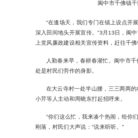
阆中市千佛镇干
“在逢场天，我们专门在镇上设点开
深入田间地头开展宣传。”3月13日，阆
上党风廉政建设相关宣传资料，赶往千佛
人勤春来早，春耕春灌忙。阆中市千
处是村民们劳作的身影。
在大云寺村一处半山腰，三三两两的村
小芹等人主动和周晓东打起招呼来。
“你们这么忙，我来凑个热闹，给你
刚落，村民们大声说：“说来听听。”