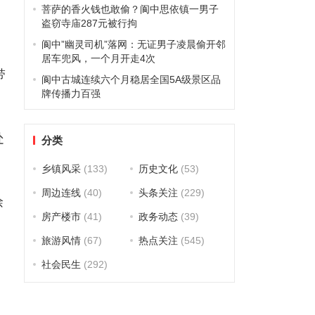
菩萨的香火钱也敢偷？阆中思依镇一男子
盗窃寺庙287元被行拘
阆中”幽灵司机”落网：无证男子凌晨偷开邻
居车兜风，一个月开走4次
带
阆中古城连续六个月稳居全国5A级景区品
牌传播力百强
处
分类
乡镇风采
(133)
历史文化
(53)
周边连线
(40)
头条关注
(229)
徐
房产楼市
(41)
政务动态
(39)
旅游风情
(67)
热点关注
(545)
社会民生
(292)
音