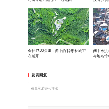
全长47.33公里，阆中的“隐形长城”正
阆中市洪
在铺开
与地名传
发表回复
请登录后参与评论...