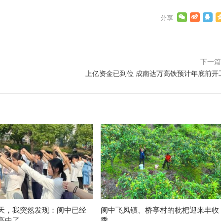
下一
上亿资金已到位 成南达万高铁预计年底前开
天，我突然发现：阆中已经
阆中飞凤镇、桥亭村的枇杷迎来丰收
高中了
季