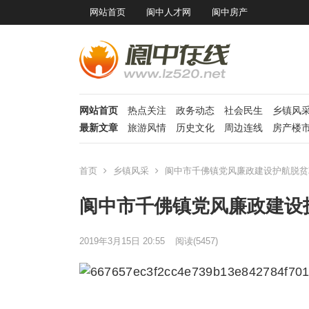
网站首页
阆中人才网
阆中房产
网站首页
热点关注
政务动态
社会民生
乡镇风
最新文章
旅游风情
历史文化
周边连线
房产楼
首页
乡镇风采
阆中市千佛镇党风廉政建设护航脱贫
阆中市千佛镇党风廉政建设
2019年3月15日 20:55
阅读
(5457)