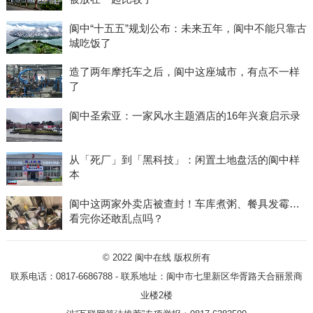
阆中“十五五”规划公布：未来五年，阆中不能只靠古
城吃饭了
造了两年摩托车之后，阆中这座城市，有点不一样
了
阆中圣索亚：一家风水主题酒店的16年兴衰启示录
从「死厂」到「黑科技」：闲置土地盘活的阆中样
本
阆中这两家外卖店被查封！车库煮粥、餐具发霉…
看完你还敢乱点吗？
© 2022
阆中在线
版权所有
联系电话：0817-6686788 - 联系地址：阆中市七里新区华胥路天合丽景商
业楼2楼