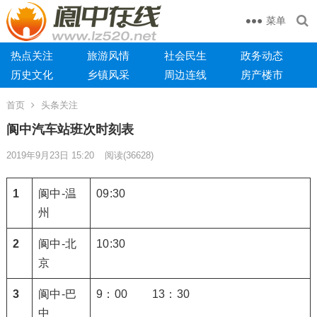
菜单
热点关注
旅游风情
社会民生
政务动态
历史文化
乡镇风采
周边连线
房产楼市
首页
头条关注
阆中汽车站班次时刻表
2019年9月23日 15:20
阅读
(36628)
1
阆中-温
09:30
州
2
阆中-北
10:30
京
3
阆中-巴
9：00 13：30
中