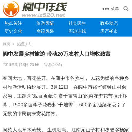
菜单
热点关注
旅游风情
社会民生
政务动态
历史文化
乡镇风采
周边连线
房产楼市
首页
热点关注
阆中发展乡村旅游 带动20万农村人口增收致富
2019年3月18日 23:56
阅读
(4651)
春回大地，百花盛开。在阆中市各乡村， 以花为媒的各种乡
村旅游活动纷纷展开。3月12日，在阆中市裕华镇钟山村佘
家沟，主题为“观百顷金海 赏千亩雪山”的菜花李花节拉开序
幕，1500多亩李子花卷起“千堆雪”，600多亩油菜花吸引了
无数的市民前来赏花踏青。
阆苑大地草木葱茏、 生机勃勃。江南元山子村和枣碧乡杨家