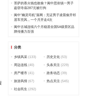
菩萨的香火钱也敢偷？阆中思依镇一男子
盗窃寺庙287元被行拘
阆中”幽灵司机”落网：无证男子凌晨偷开邻
居车兜风，一个月开走4次
阆中古城连续六个月稳居全国5A级景区品
牌传播力百强
分类
乡镇风采
(133)
历史文化
(53)
周边连线
(40)
头条关注
(229)
房产楼市
(41)
政务动态
(39)
旅游风情
(67)
热点关注
(545)
报
社会民生
(292)