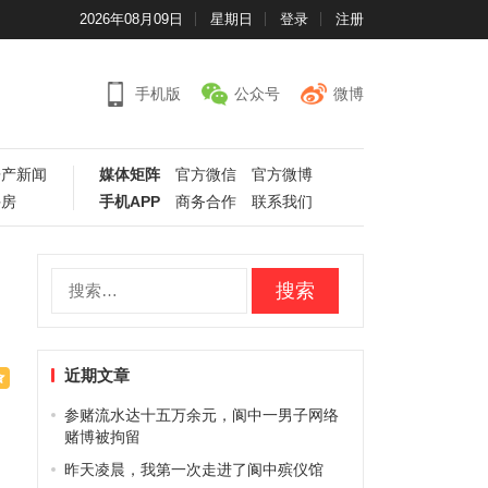
2026年08月09日
星期日
登录
注册
手机版
公众号
微博
房产新闻
媒体矩阵
官方微信
官方微博
手房
手机APP
商务合作
联系我们
搜
索：
近期文章
参赌流水达十五万余元，阆中一男子网络
赌博被拘留
昨天凌晨，我第一次走进了阆中殡仪馆