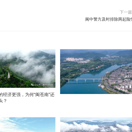
下一
阆中警方及时排除两起险
的经济更强，为何“阆苍南”还
头？