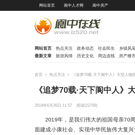
网站首页
阆中人才网
阆中房产
网站首页
热点关注
政务动态
社会民生
乡镇风
最新文章
旅游风情
历史文化
周边连线
房产楼
首页
热点关注
《追梦70载·天下阆中人》大型人物
《追梦70载·天下阆中人》
2019年6月26日 11:57
阅读
(22709)
2019年，是我们伟大的祖国母亲7
面建成小康社会、实现中华民族伟大复兴