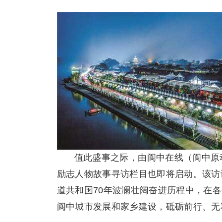
值此盛事之际，由阆中在线（阆中原
励志人物故事寻访栏目也即将启动。该访
道共和国70年波澜壮阔奋进历程中，在
阆中城市发展和家乡建设，砥砺前行、无