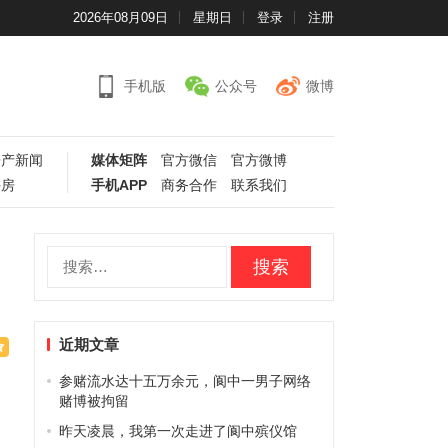
2026年08月09日
星期日
登录
注册
手机版
公众号
微博
房产新闻
媒体矩阵
官方微信
官方微博
手房
手机APP
商务合作
联系我们
搜
索：
近期文章
参赌流水达十五万余元，阆中一男子网络
获
赌博被拘留
昨天凌晨，我第一次走进了阆中殡仪馆