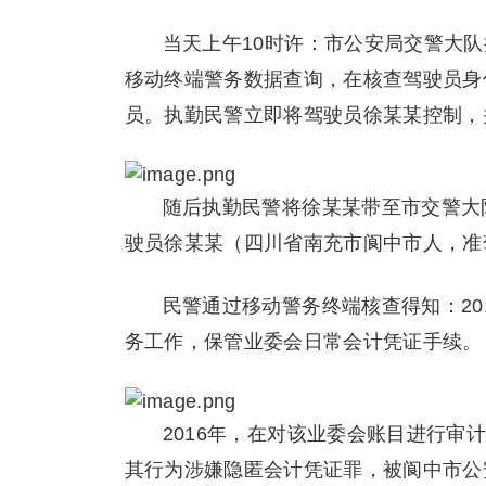
当天上午10时许：市公安局交警大
移动终端警务数据查询，在核查驾驶员身
员。执勤民警立即将驾驶员徐某某控制，
随后执勤民警将徐某某带至市交警大
驶员徐某某（四川省南充市阆中市人，准
民警通过移动警务终端核查得知：2
务工作，保管业委会日常会计凭证手续。
2016年，在对该业委会账目进行
其行为涉嫌隐匿会计凭证罪，被阆中市公