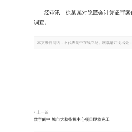
经审讯：徐某某对隐匿会计凭证罪案
调查。
本文来自网络，不代表阆中在线立场。转载请注明出处
上一篇
数字阆中·城市大脑指挥中心项目即将完工