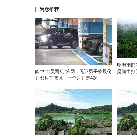
为您推荐
明明南部
是阆中打
阆中”幽灵司机”落网：无证男子凌晨偷
开邻居车兜风，一个月开走4次