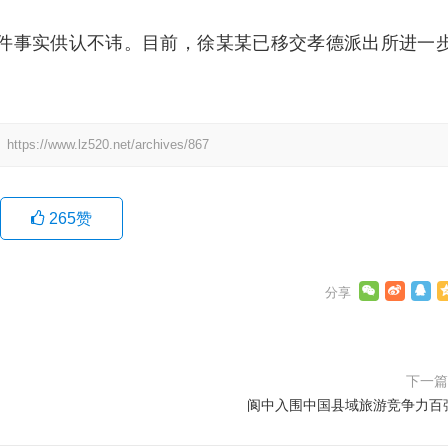
件事实供认不讳。目前，徐某某已移交孝德派出所进一
：
https://www.lz520.net/archives/867
265
赞
下一
阆中入围中国县域旅游竞争力百