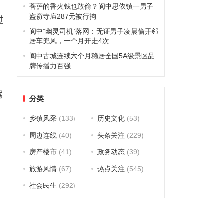
菩萨的香火钱也敢偷？阆中思依镇一男子
盗窃寺庙287元被行拘
过
阆中”幽灵司机”落网：无证男子凌晨偷开邻
居车兜风，一个月开走4次
阆中古城连续六个月稳居全国5A级景区品
牌传播力百强
驾
分类
乡镇风采
(133)
历史文化
(53)
周边连线
(40)
头条关注
(229)
房产楼市
(41)
政务动态
(39)
旅游风情
(67)
热点关注
(545)
社会民生
(292)