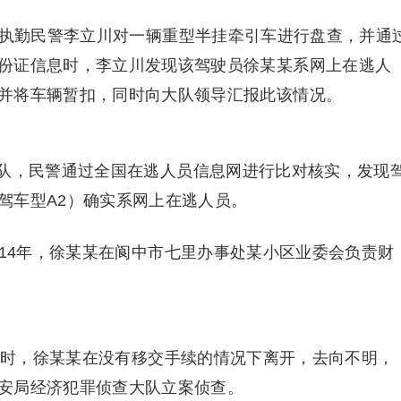
队执勤民警李立川对一辆重型半挂牵引车进行盘查，并通
份证信息时，李立川发现该驾驶员徐某某系网上在逃人
并将车辆暂扣，同时向大队领导汇报此该情况。
队，民警通过全国在逃人员信息网进行比对核实，发现
驾车型A2）确实系网上在逃人员。
014年，徐某某在阆中市七里办事处某小区业委会负责财
审计时，徐某某在没有移交手续的情况下离开，去向不明，
安局经济犯罪侦查大队立案侦查。