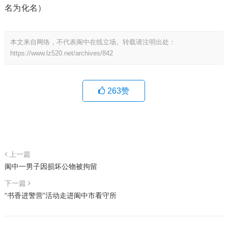
名为化名）
本文来自网络，不代表阆中在线立场。转载请注明出处：
https://www.lz520.net/archives/842
263
赞
上一篇
阆中一男子因损坏公物被拘留
下一篇
“书香进警营”活动走进阆中市看守所