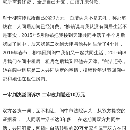
宅所需装修费， 全是自己开支，白洁并未付款。
对于柳镐转账给自己的20万元，白洁认为不是彩礼，称那笔
钱在二人同居期间已经消费。“柳镐说与我从没有同居生活不
是事实，2015年5月柳镐把我接到天津共同生活了半个月后
我回了阆中，后来我第二次到天津与他共同生活了4个月，
2016年春节，柳镐回到阆中我们又一起共同生活，2016年8
月我们在阆中租房，租房之后我又跟他去天津。”白洁还称，
她在阆中租房是二人共同决定的事情，柳镐逢年过节回阆中
都和她住在租住房内。
一审判决驳回诉求 二审改判返还10万元
双方各执一词，互不相让。阆中市法院认为，从双方提交的
证据看，二人同居生活长达3年多， 在这期间双方共同生
活，共同消费，柳镐向白洁转账的20万元应当属于双方在同