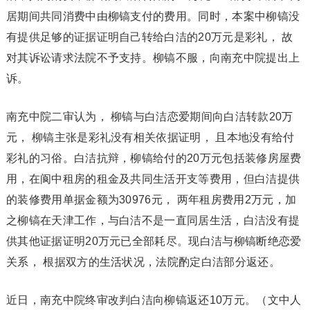
居期间共同消费中由柳镐支付的费用。同时，本案中柳镐没
有提供足够的证据证明自己转给白洁的20万元是彩礼， 故
对其诉讼请求法院不予支持。柳镐不服，向南充中院提出上
诉。
南充中院二审认为， 柳镐与白洁恋爱期间向白洁转款20万
元， 柳镐主张是彩礼没有相关依据证明， 且本地没有给付
彩礼的习俗。白洁抗辩，柳镐给付的20万元包括装修房屋费
用，在阆中租房的租金及共同生活开支等费用，但白洁提供
的装修费用单据金额为30976元， 两年租房费用2万元，加
之柳镐在天津工作，与白洁不是一直同居生活，白洁没有提
供其他证据证明20万元已全部耗尽。现白洁与柳镐断绝恋爱
关系， 根据双方的生活状况，法院酌定白洁部分返还。
近日，南充中院终审改判白洁向柳镐返还10万元。（文中人