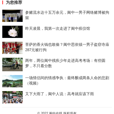
为您推荐
参赌流水达十五万余元，阆中一男子网络赌博被拘
留
昨天凌晨，我第一次走进了阆中殡仪馆
菩萨的香火钱也敢偷？阆中思依镇一男子盗窃寺庙
287元被行拘
两年，两位阆中残疾少年走进高考考场：有些圆
梦，不只看分数
一场情侣间的情感争执：最终酿成两条人命的悲剧
（视频）
又下大雨了，阆中人说：高考就应该下雨
© 2022
阆中在线
版权所有