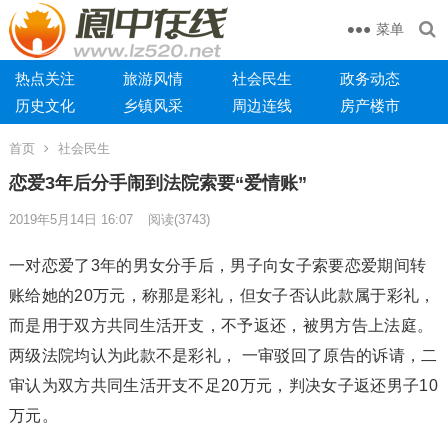
菜单
热点关注
旅游风情
社会民生
政务动态
历史文化
乡镇风采
周边连线
房产楼市
首页
社会民生
恋爱3年后分手闹到法院索要“爱情账”
2019年5月14日 16:07
阅读
(3743)
一对恋爱了3年的男女分手后，男子向女子索要恋爱期间转
账给她的20万元，称那是彩礼，但女子否认此款属于彩礼，
而是用于双方共同生活开支，不予返还，被男方告上法庭。
两级法院均认为此款不是彩礼， 一审驳回了原告的诉请，二
审认为双方共同生活开支不足20万元，判决女子返还男子10
万元。