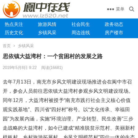
菜单
热点关注
旅游风情
社会民生
政务动态
历史文化
乡镇风采
周边连线
房产楼市
首页
乡镇风采
思依镇大益湾村：一个贫困村的发展之路
2019年5月8日 9:22
阅读
(16681)
去年7月13日，南充市乡风文明建设现场推进会在阆中市召
开，参会人员前往思依镇大益湾村参观乡风文明建设现场。
同年12月，大益湾村被授予“南充市践行社会主义核心价值
观实践基地”、四川省“四好村”称号。以“文化传承、幸福田
园”为发展内涵，实施“环境治理、产业转型、民生改善”三步
走战略的大益湾村，如今已建成“精准脱贫示范村、美丽新村
样板村、乡村旅游拓展村、乡风文明模范村”四位一体的生态