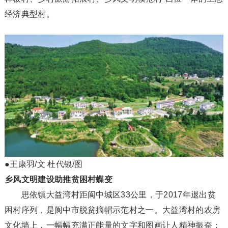
经济典型村。
●王康羽/文 杜代银/图
乡风文明建设助推贫困村蝶变
思依镇大益湾村距阆中城区33公里，于2017年退出贫
困村序列，是阆中市脱贫摘帽示范村之一。大益湾村的农房
文化墙上，一幅幅充满正能量的文字和图画让人精神振奋；