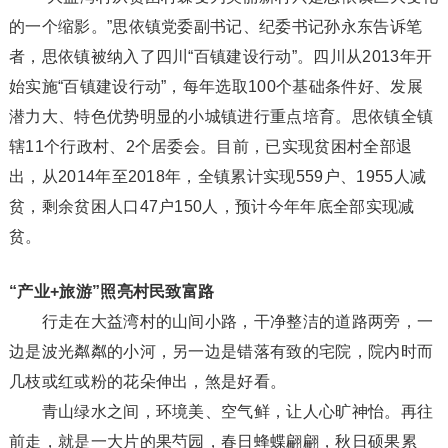
的一个缩影。”思依镇党委副书记、纪委书记孙永东告诉笔
者，思依镇被纳入了四川“百镇建设行动”。四川从2013年开
始实施“百镇建设行动”，每年选取100个基础条件好、发展
潜力大、特色优势明显的小城镇进行重点培育。思依镇全镇
辖11个行政村、2个居委会。目前，已实现贫困村全部退
出，从2014年至2018年，全镇累计实现559户、1955人减
贫，剩余贫困人口47户150人，预计今年年底全部实现减
贫。
“产业+旅游”照亮村民致富路
行走在大益湾村的山间小路，干净整洁的道路两旁，一
边是波光粼粼的小河，另一边是错落有致的宅院，院内时而
几枝或红或粉的花朵伸出，煞是好看。
青山绿水之间，环境美、空气鲜，让人心旷神怡。再往
前走，就是一大片的果芍园，春日蜂蝶翩翩，秋日硕果累