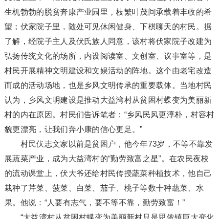
生机勃勃的脱贫奔康产业园里，枝繁叶茂间承载着丰收的希
望；伏家院子里，随处可见休闲健身、下棋聊天的村民。据
了解，经院子主人及伏氏族人同意，该村将伏家院子改建为
弘扬传统文化的场所，内设阅读室、文创室、议事室等，是
村民开展精神文明建设和文娱活动的阵地。这个由老宅改造
而成的活动场地，也是乡风文明传承的重要载体。当地村民
认为，乡风文明建设是推动大益湾村从贫困村蝶变为美丽新
村的内在原因。村民们告诉笔者：“乡风民风更淳朴，村容村
貌更漂亮，让我们奔小康的信心更足。”
村民伏志文家以前是贫困户，他今年73岁，不等不靠发
展蔬菜产业，成为大益湾村的“勤劳致富之星”。在农民夜校
的流动课堂上，伏大爷还给村民传授蔬菜种植技术，他自己
栽种了芹菜、菠菜、白菜、茄子、桃子等数十种蔬菜、水
果。他说：“人要有志气，要不等不靠，勤劳致富！”
“大益湾村从贫困村蝶变为美丽新村只是思依镇巨大变化