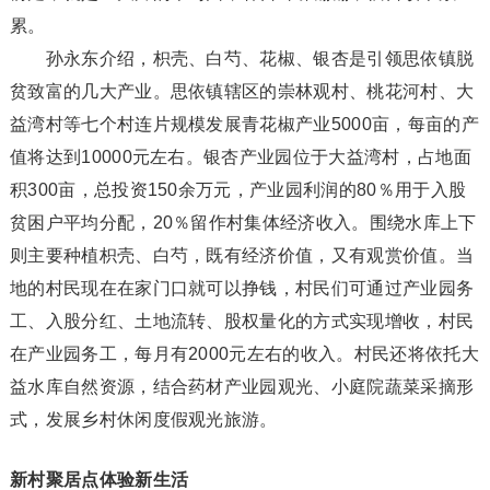
累。
孙永东介绍，枳壳、白芍、花椒、银杏是引领思依镇脱
贫致富的几大产业。思依镇辖区的崇林观村、桃花河村、大
益湾村等七个村连片规模发展青花椒产业5000亩，每亩的产
值将达到10000元左右。银杏产业园位于大益湾村，占地面
积300亩，总投资150余万元，产业园利润的80％用于入股
贫困户平均分配，20％留作村集体经济收入。围绕水库上下
则主要种植枳壳、白芍，既有经济价值，又有观赏价值。当
地的村民现在在家门口就可以挣钱，村民们可通过产业园务
工、入股分红、土地流转、股权量化的方式实现增收，村民
在产业园务工，每月有2000元左右的收入。村民还将依托大
益水库自然资源，结合药材产业园观光、小庭院蔬菜采摘形
式，发展乡村休闲度假观光旅游。
新村聚居点体验新生活