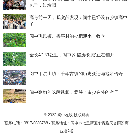
包子，过端阳
高考前一天，我突然发现：阆中已经没有乡镇高中
了
阆中飞凤镇、桥亭村的枇杷迎来丰收季
全长47.33公里，阆中的“隐形长城”正在铺开
阆中市洪山镇：千年古镇的历史变迁与地名传奇
阆中张姐的这段视频，看哭了多少在外的游子
© 2022
阆中在线
版权所有
联系电话：0817-6686788 - 联系地址：阆中市七里新区华胥路天合丽景商
业楼2楼