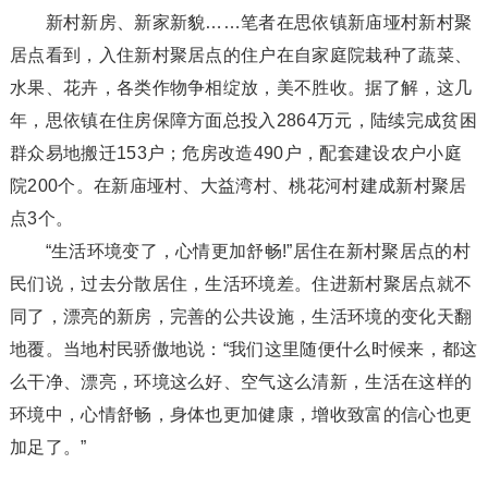
新村新房、新家新貌……笔者在思依镇新庙垭村新村聚
居点看到，入住新村聚居点的住户在自家庭院栽种了蔬菜、
水果、花卉，各类作物争相绽放，美不胜收。据了解，这几
年，思依镇在住房保障方面总投入2864万元，陆续完成贫困
群众易地搬迁153户；危房改造490户，配套建设农户小庭
院200个。在新庙垭村、大益湾村、桃花河村建成新村聚居
点3个。
“生活环境变了，心情更加舒畅!”居住在新村聚居点的村
民们说，过去分散居住，生活环境差。住进新村聚居点就不
同了，漂亮的新房，完善的公共设施，生活环境的变化天翻
地覆。当地村民骄傲地说：“我们这里随便什么时候来，都这
么干净、漂亮，环境这么好、空气这么清新，生活在这样的
环境中，心情舒畅，身体也更加健康，增收致富的信心也更
加足了。”