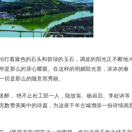
打着黛色的石头和碧绿的玉石，调皮的阳光正不断地
华是那么的穿心耀眼。在这样的明媚阳光里，浓浓的春
一切是那么的随意而秀丽。
醉， 绝不止杜工部一人，陆放翁、杨叔后、李处讷等
无数赞美阆中的诗篇，为这座千年古城增添一份诗情画