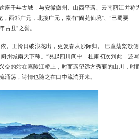
这座千年古城，与安徽徽州、山西平遥、云南丽江并称
充，西邻广元，北接广元，素有“阆苑仙境”、“巴蜀要
千年古县”之誉。
依。正怜日破浪花出，更复春从沙际归。 巴童荡桨欹侧
，阆州城南天下稀。”说起四川阆中，杜甫初次到此，还
兴奋的站在嘉陵江桥上，时而遥望远方秀丽的山川，时
流涌荡，诗情也随之在口中流淌开来。