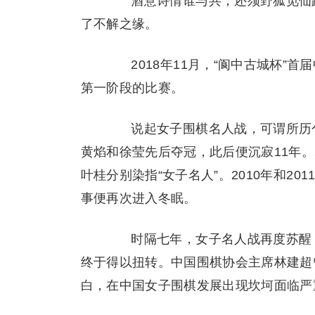
酒意诗情谁与共，还须野狐觅仙踪
了不解之缘。
2018年11月，“阆中古城杯”首
第一阶段的比赛。
说起女子围棋名人战，可谓所历兮多
黄焰和徐莹先后夺冠，此后便沉寂11年。2
叶桂分别染指“女子名人”。2010年和2
事便再次进入冬眠。
时隔七年，女子名人战再度苏醒，
终于得以扭转。中国围棋协会主席林建超
白，在中国女子围棋发展出现坎坷面临严