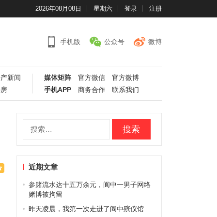
2026年08月08日
星期六
登录
注册
手机版
公众号
微博
房产新闻
媒体矩阵
官方微信
官方微博
手房
手机APP
商务合作
联系我们
搜
索：
近期文章
参赌流水达十五万余元，阆中一男子网络
赌博被拘留
昨天凌晨，我第一次走进了阆中殡仪馆