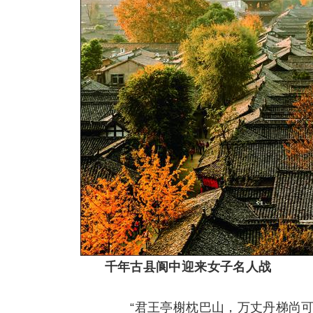
千年古县阆中迎来女子名人战
“君王亭榭枕巴山，万丈丹梯尚可