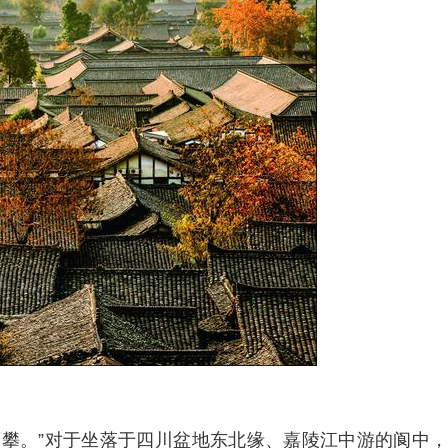
攀。”对于坐落于四川盆地东北缘、嘉陵江中游的阆中