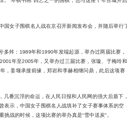
。“琴棋书画”四艺之一的围棋，也与这座千年古城开
届中国女子围棋名人战在京召开新闻发布会，并随后举行
舛：1989年和1990年发端起源，举办过两届比赛，
001年至2005年，又举办过三届比赛，张璇、于梅玲
011年，姜堰承接前缘，郑岩和李赫相继问鼎，此后这项赛
几番沉浮的命运，在人民日报和人民网的强大后盾下
曾表示，中国女子围棋名人战填补了女子赛事体系的空
重挑战的时候，这项比赛的举办真是“雪中送炭”。