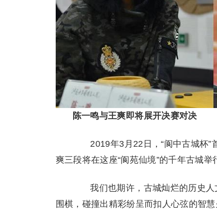
陈一鸣与王爽即将展开决赛对决
2019年3月22日，“阆中古城杯
爽三段将在这座“阆苑仙境”的千年古城
我们也期许，古城灿烂的历史人文
围棋，碰撞出精彩纷呈而扣人心弦的智慧