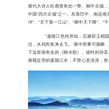
唐代大诗人杜甫曾有此一赞。阆中古城，
中国“四大古城”之一。东靠巴中、南连南
冲”、“天下第一江山”、“阆中天下稀”、“
“嘉陵江色何所似，石黛碧玉相因
过，水鸡衔鱼来去飞。 阆中胜事可肠断
下这首很有名的《阆水歌》。彼时的诗圣
俯视近旁的嘉陵江水，不禁心意澎湃，奔