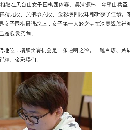
相继在天台山女子围棋团体赛、吴清源杯、穹窿山兵圣
崔精九段、吴侑珍六段、金彩瑛四段却都斩获了佳绩。
”世界女子围棋最强战上，女子第一人於之莹在决赛战胜崔
已是愈发沉甸。
地位，增加比赛机会是一条通幽之径。千锤百炼、磨
崔精、金彩瑛们。