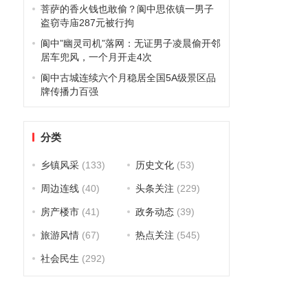
菩萨的香火钱也敢偷？阆中思依镇一男子
盗窃寺庙287元被行拘
阆中”幽灵司机”落网：无证男子凌晨偷开邻
居车兜风，一个月开走4次
阆中古城连续六个月稳居全国5A级景区品
牌传播力百强
分类
乡镇风采
(133)
历史文化
(53)
周边连线
(40)
头条关注
(229)
房产楼市
(41)
政务动态
(39)
旅游风情
(67)
热点关注
(545)
社会民生
(292)
，