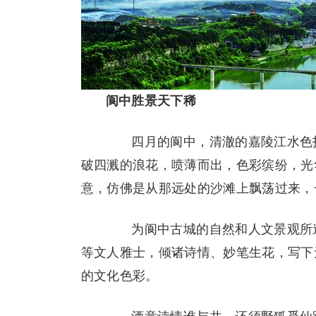
阆中胜景天下稀
四月的阆中，清澈的嘉陵江水色拍
破四溅的浪花，喷薄而出，色彩缤纷，光
意，仿佛是从那远处的沙滩上飘荡过来，
为阆中古城的自然和人文景观所迷
等文人雅士，倾诸诗情、妙笔生花，写下
的文化色彩。