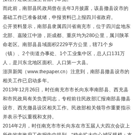
而此前，南部县民政局曾在去年3月披露，该县撤县设市的
基础工作已准备就绪，申报资料已上报四川省政府。
公开资料显示，南部县隶属四川省南充市，位于四川盆地东
北部、嘉陵江中游，距成都、重庆均为280公里，属川陕革
命老区。南部县县域面积2229平方公里，辖71个乡
（镇）、2个街道办事处、1个工业集中区，总人口131万
人，是川东北地区面积、人口第一大县。
澎湃新闻（www.thepaper.cn）注意到，南部县撤县设市的
相关工作已启动多年。
2013年12月26日，时任南充市市长向东率南部县、西充县
和市民政局有关负责同志，专程前往民政部汇报南部县撤县
设市、西充撤县设区相关工作。民政部相关领导作重要指示
并表示予以重视和支持。
2014年2月，时任南充市市长向东在市五届人大四次会议上
所作的市政府工作报告中提到，“稳步扩大中心城区规模；支