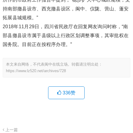
持南部撤县设市、西充撤县设区，阆中、仪陇、营山、蓬安
拓展县城规模。”
2018年11月29日，四川省民政厅在回复网友询问时称，“南
部县撤县设市属于县级以上行政区划调整事项，其审批权在
国务院。目前正在按程序办理。”
本文来自网络，不代表阆中在线立场。转载请注明出处：
https://www.lz520.net/archives/728
336
赞
上一篇