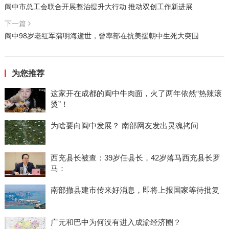
阆中市总工会联合开展整治提升大行动 推动双创工作新进展
下一篇
阆中98岁老红军蒲明海逝世，曾率部在抗美援朝中生死大突围
为您推荐
这家开在成都的阆中牛肉面，火了两年依然“热辣滚
烫”！
为啥要向阆中发展？ 南部网友发出灵魂拷问
西充县长被查：39岁任县长，42岁落马西充县长罗
马：
南部撤县建市传来好消息，即将上报国家等待批复
广元和巴中为何没有进入成渝经济圈？