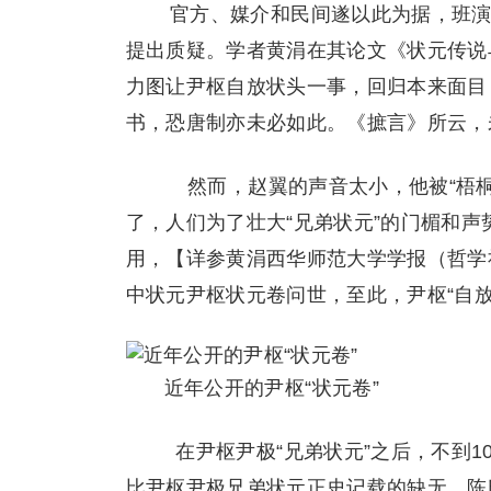
官方、媒介和民间遂以此为据，班演
提出质疑。学者黄涓在其论文《状元传说
力图让尹枢自放状头一事，回归本来面目
书，恐唐制亦未必如此。《摭言》所云，
然而，赵翼的声音太小，他被“梧桐
了，人们为了壮大“兄弟状元”的门楣和声
用，【详参黄涓西华师范大学学报（哲学
中状元尹枢状元卷问世，至此，尹枢“自放
近年公开的尹枢“状元卷”
在尹枢尹极“兄弟状元”之后，不到1
比尹枢尹极兄弟状元正史记载的缺无，陈