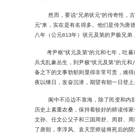
然而，要说“兄弟状元”的传奇性，古
元”来，实在是有名得多。他们是传为唐德
八年（公元813年）状元及第的尹极兄弟
考尹枢“状元及第”的元和七年，吐
兵戈乱象丛生，到尹极“状元及第”的元
备之下的文事勃郁则显得非常可贵，难得
夜以继日，发奋沉潜，期望有朝一日登上
阆中不沿边不靠海，除了民变和内乱
历史上素重农桑，保持着较好的耕读传家
文孙、任文公父子和三国周舒、周群、周
了唐朝，李淳风、袁天罡师徒将死后的阴