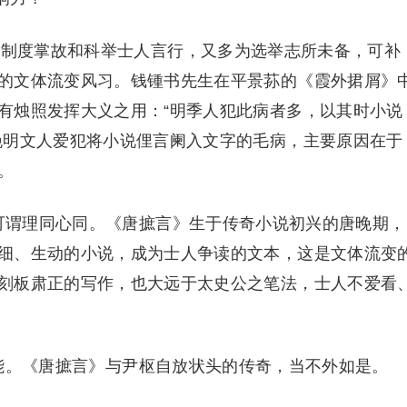
制度掌故和科举士人言行，又多为选举志所未备，可补
的文体流变风习。钱锺书先生在平景荪的《霞外捃屑》
有烛照发挥大义之用：“明季人犯此病者多，以其时小说
晚明文人爱犯将小说俚言阑入文字的毛病，主要原因在于
。
谓理同心同。《唐摭言》生于传奇小说初兴的唐晚期，
细、生动的小说，成为士人争读的文本，这是文体流变
刻板肃正的写作，也大远于太史公之笔法，士人不爱看
能。《唐摭言》与尹枢自放状头的传奇，当不外如是。