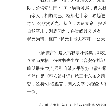
杜黄门第一榜，尹枢为状头。先是
际，公谓诸生曰：“主上误听薄劣，俾为
百余人，相顾而已。枢年七十余，独趋进曰
才”。公欣然延之。从容，因命卷帘，授
自始至末，列庭闻之，咨嗟叹其公道者一
状元为请。枢曰:“状元非老夫不可。”公
《唐摭言》是文言轶事小说集，非史
免沦为笑柄。钱锺书先生在《容安馆札记
晚明最多”之句虽引自清人平景荪《霞外
当然也是《容安馆札记》第三十六条之题
朝，这类“小说俚言，阑入文字”的现象
一例。
然则《唐摭言》何以有如此高的影