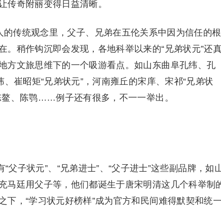
让传奇附丽变得日益清晰。
国人的传统观念里，父子、兄弟在五伦关系中因为信任的
在。稍作钩沉即会发现，各地科举以来的“兄弟状元”还
地方文旅思维下的一个吸游看点。如山东曲阜孔纬、孔
纬、崔昭矩“兄弟状元”，河南雍丘的宋庠、宋祁“兄弟状
陈鳌、陈鹗……例子还有很多，不一一举出。
“父子状元”、“兄弟进士”、“父子进士”这些副品牌，如
充马廷用父子等，他们都诞生于唐宋明清这几个科举制
之下，“学习状元好榜样”成为官方和民间难得默契和统