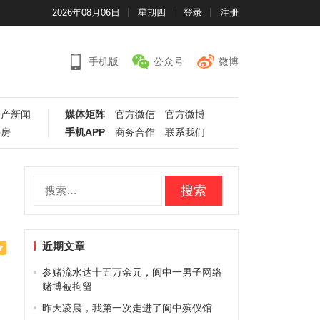
2026年08月06日
星期四
登录
注册
手机版
公众号
微博
房产新闻
媒体矩阵
官方微信
官方微博
手房
手机APP
商务合作
联系我们
搜
索：
近期文章
参赌流水达十五万余元，阆中一男子网络
赌博被拘留
昨天凌晨，我第一次走进了阆中殡仪馆