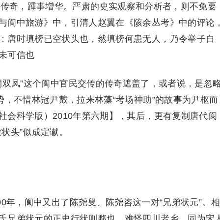
传奇，踵事增华。严肃的史实观察和分析者，则不免要
与阆中旅游》中，引清人赵翼在《陔余丛考》中的评论
：唐时填榜已空状头也，然填榜何患无人，乃令举子自
未可信也
双凤”这个阆中官民交传的传奇遮盖了，或者说，是忽
势，不惜林冠尹戴，拉来林藻“考场神助”的故事为尹枢而
社会科学版）2010年第六期】，其后，更有复制唐代阆
状头”似成定谳。
00年，阆中又出了陈尧叟、陈尧咨这一对“兄弟状元”。相
氏兄弟状元的正史行状则夥也，难怪四川老乡，同为宋