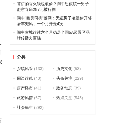
菩萨的香火钱也敢偷？阆中思依镇一男子
盗窃寺庙287元被行拘
阆中”幽灵司机”落网：无证男子凌晨偷开邻
居车兜风，一个月开走4次
阆中古城连续六个月稳居全国5A级景区品
牌传播力百强
大
自
分类
宠
乡镇风采
(133)
历史文化
(53)
周边连线
(40)
头条关注
(229)
房产楼市
(41)
政务动态
(39)
旅游风情
(67)
热点关注
(545)
社会民生
(292)
历