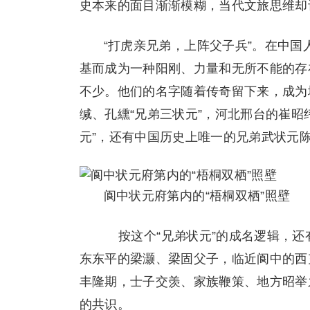
史本来的面目渐渐模糊，当代文旅思维却
“打虎亲兄弟，上阵父子兵”。在中
基而成为一种阳刚、力量和无所不能的存
不少。他们的名字随着传奇留下来，成为
缄、孔纁“兄弟三状元”，河北邢台的崔昭
元”，还有中国历史上唯一的兄弟武状元
阆中状元府第内的“梧桐双栖”照壁
按这个“兄弟状元”的成名逻辑，还有
东东平的梁灏、梁固父子，临近阆中的西
丰隆期，士子交羡、家族鞭策、地方昭举
的共识。