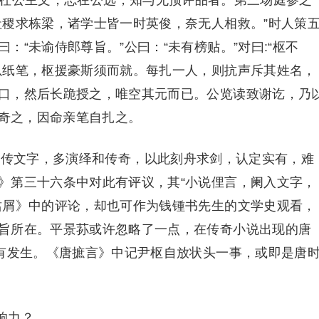
杜公主文，志在公选，知与无预评品者。第三场庭参之
社稷求栋梁，诸学士皆一时英俊，奈无人相救。”时人策
：“未谕侍郎尊旨。”公曰：“未有榜贴。”对曰:“枢不
以纸笔，枢援豪斯须而就。每扎一人，则抗声斥其姓名，
口，然后长跪授之，唯空其元而已。公览读致谢讫，乃
大奇之，因命亲笔自扎之。
传文字，多演绎和传奇，以此刻舟求剑，认定实有，难
》第三十六条中对此有评议，其“小说俚言，阑入文字，
捃屑》中的评论，却也可作为钱锺书先生的文学史观看，
旨所在。平景荪或许忽略了一点，在传奇小说出现的唐
即有发生。《唐摭言》中记尹枢自放状头一事，或即是唐
响力？