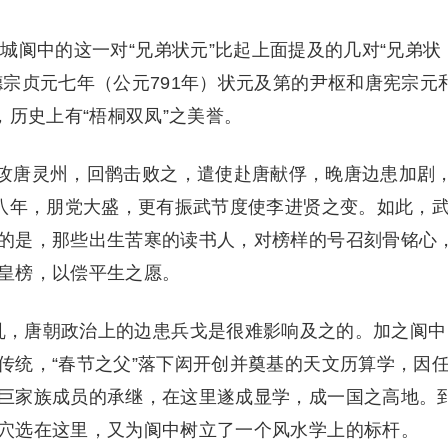
城阆中的这一对“兄弟状元”比起上面提及的几对“兄弟状
宗贞元七年（公元791年）状元及第的尹枢和唐宪宗元
，历史上有“梧桐双凤”之美誉。
蕃攻唐灵州，回鹘击败之，遣使赴唐献俘，晚唐边患加剧
和八年，朋党大盛，更有振武节度使李进贤之变。如此，
的是，那些出生苦寒的读书人，对榜样的号召刻骨铭心
皇榜，以偿平生之愿。
，唐朝政治上的边患兵戈是很难影响及之的。加之阆中
传统，“春节之父”落下闳开创并奠基的天文历算学，因
巨家族成员的承继，在这里遂成显学，成一国之高地。
穴选在这里，又为阆中树立了一个风水学上的标杆。