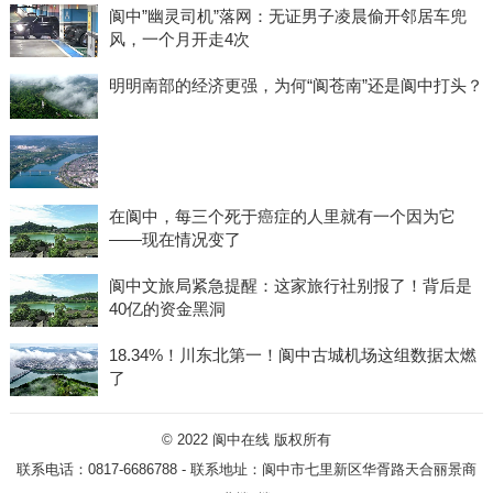
阆中”幽灵司机”落网：无证男子凌晨偷开邻居车兜
风，一个月开走4次
明明南部的经济更强，为何“阆苍南”还是阆中打头？
在阆中，每三个死于癌症的人里就有一个因为它
——现在情况变了
阆中文旅局紧急提醒：这家旅行社别报了！背后是
40亿的资金黑洞
18.34%！川东北第一！阆中古城机场这组数据太燃
了
© 2022
阆中在线
版权所有
联系电话：0817-6686788 - 联系地址：阆中市七里新区华胥路天合丽景商