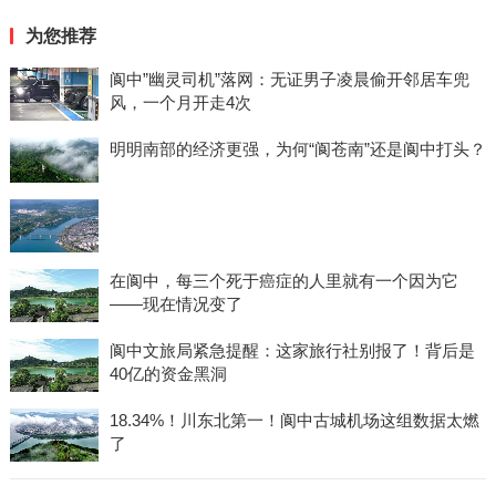
为您推荐
阆中”幽灵司机”落网：无证男子凌晨偷开邻居车兜
风，一个月开走4次
明明南部的经济更强，为何“阆苍南”还是阆中打头？
在阆中，每三个死于癌症的人里就有一个因为它
——现在情况变了
阆中文旅局紧急提醒：这家旅行社别报了！背后是
40亿的资金黑洞
18.34%！川东北第一！阆中古城机场这组数据太燃
了