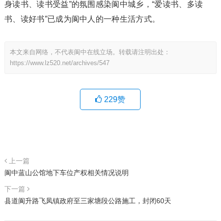
身读书、读书受益”的氛围感染阆中城乡，“爱读书、多读
书、读好书”已成为阆中人的一种生活方式。
本文来自网络，不代表阆中在线立场。转载请注明出处：
https://www.lz520.net/archives/547
229
赞
上一篇
阆中蓝山公馆地下车位产权相关情况说明
下一篇
县道阆升路飞凤镇政府至三家塘段公路施工，封闭60天