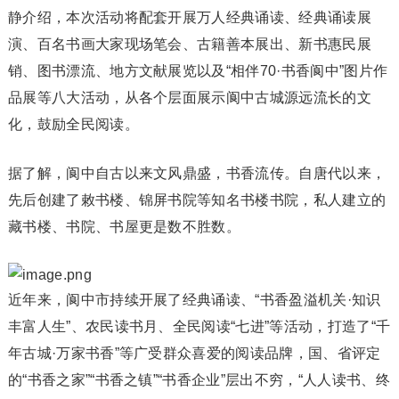
静介绍，本次活动将配套开展万人经典诵读、经典诵读展
演、百名书画大家现场笔会、古籍善本展出、新书惠民展
销、图书漂流、地方文献展览以及“相伴70·书香阆中”图片作
品展等八大活动，从各个层面展示阆中古城源远流长的文
化，鼓励全民阅读。
据了解，阆中自古以来文风鼎盛，书香流传。自唐代以来，
先后创建了敕书楼、锦屏书院等知名书楼书院，私人建立的
藏书楼、书院、书屋更是数不胜数。
近年来，阆中市持续开展了经典诵读、“书香盈溢机关·知识
丰富人生”、农民读书月、全民阅读“七进”等活动，打造了“千
年古城·万家书香”等广受群众喜爱的阅读品牌，国、省评定
的“书香之家”“书香之镇”“书香企业”层出不穷，“人人读书、终