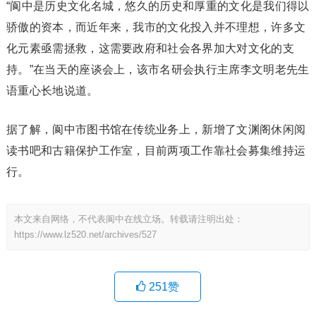
“阆中是历史文化名城，悠久的历史和厚重的文化是我们得以
骄傲的资本，而近年来，我市的文化投入并不理想，许多文
化元素亟需拯救，这需要政府和社会各界加大对文化的支
持。”在当天的座谈会上，该市名研会执行主席李文明老先生
语重心长地说道。
据了解，阆中市图书馆在传统业务上，新增了文渊阁休闲阅
读书吧和古籍保护工作室，目前两项工作靠社会募集维持运
行。
本文来自网络，不代表阆中在线立场。转载请注明出处：
https://www.lz520.net/archives/527
251
赞