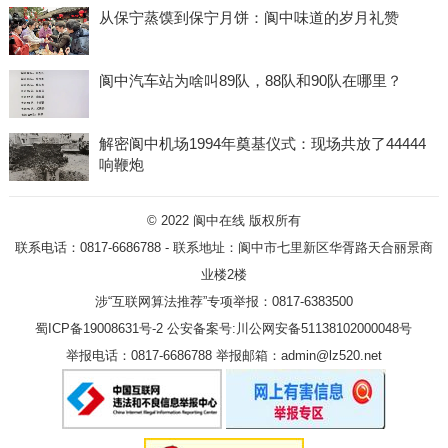
从保宁蒸馍到保宁月饼：阆中味道的岁月礼赞
阆中汽车站为啥叫89队，88队和90队在哪里？
解密阆中机场1994年奠基仪式：现场共放了44444
响鞭炮
© 2022
阆中在线
版权所有
联系电话：0817-6686788 - 联系地址：阆中市七里新区华胥路天合丽景商
业楼2楼
涉“互联网算法推荐”专项举报：0817-6383500
蜀ICP备19008631号-2
公安备案号:川公网安备51138102000048号
举报电话：0817-6686788 举报邮箱：admin@lz520.net