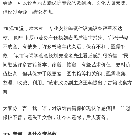
会诊，可以说当地古籍保护专家悉数到场、文化大咖云集。
但经过会诊，结论堪忧。
“恒温恒湿，樟木柜、专业安防等硬件设施设备严重不达
标。”阆中市原市志办主任杨朝志见后连忙摇头。“部分书籍
不成套、有缺失，许多书籍年代久远，保存不利，亟需补
救。”该市诗词学会会长刘先澄老先生看后感到很惋惜。“民
间散落许多古籍善本、家谱、族谱，有些艺术价值、史料价
值极高，但其保护手段更差，图书馆等相关部门亟需收集、
整理、收藏、利用。”该市政协副主席王萌提出了古籍收集方
向……
大家你一言，我一语，对该馆古籍保护现状倍感痛惜，唯恐
保护不善，遗失了文物，让今人遗憾，后人责备。
无可奈何，拿什么来拯救