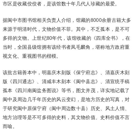
市区是收藏佼佼者，是该馆数十年几代人珍藏的最爱。
据阆中市图书馆相关负责人介绍，馆藏的8000余册古籍大多
来源于明清时代，文物价值不菲。其中，不乏孤本，是不可
多得的文物。上世纪80年代，该馆收藏的《四库全书》，在
当时，全国县级馆拥有该经书者凤毛麟角，堪称地方政府重
视文化、重视图书的楷模。
该批古籍善本中，明嘉庆木刻版《保宁府志》、清嘉庆木刻
版《四川通志》、清咸丰木刻本《阆中县志》、清宣统手稿
孤本《四川南阆盐务图说》等书，图文并茂，详实地记载了
阆中及周边几千年历史的风云变幻，是地方历史的写真，对
于研究阆中原保宁府（阆中周边数十县）历史、风土人情、
地方治理等是不可多得的史料，其文物价值、史料价值不言
而喻。