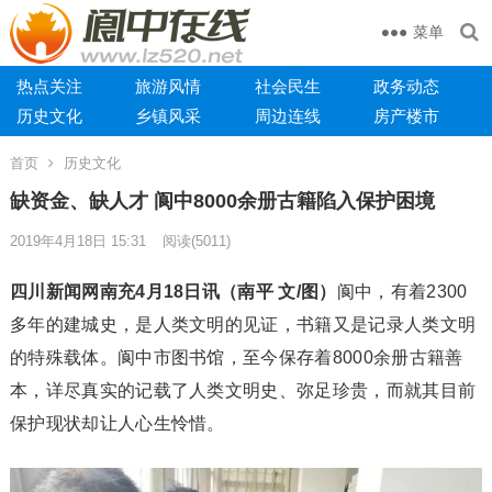
菜单
热点关注
旅游风情
社会民生
政务动态
历史文化
乡镇风采
周边连线
房产楼市
首页
历史文化
缺资金、缺人才 阆中8000余册古籍陷入保护困境
2019年4月18日 15:31
阅读
(5011)
四川新闻网南充4月18日讯（南平 文/图）
阆中，有着2300
多年的建城史，是人类文明的见证，书籍又是记录人类文明
的特殊载体。阆中市图书馆，至今保存着8000余册古籍善
本，详尽真实的记载了人类文明史、弥足珍贵，而就其目前
保护现状却让人心生怜惜。