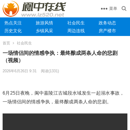
菜单
热点关注
旅游风情
社会民生
政务动态
历史文化
乡镇风采
周边连线
房产楼市
首页
社会民生
一场情侣间的情感争执：最终酿成两条人命的悲剧
（视频）
2026年6月26日 9:31
阅读
(1331)
6月25日夜晚，阆中嘉陵江古城段水域发生一起溺水事故，
一场情侣间的情感争执，最终酿成两条人命的悲剧。