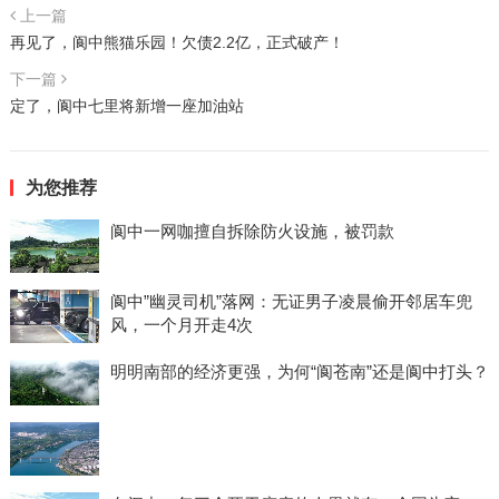
上一篇
再见了，阆中熊猫乐园！欠债2.2亿，正式破产！
下一篇
定了，阆中七里将新增一座加油站
为您推荐
阆中一网咖擅自拆除防火设施，被罚款
阆中”幽灵司机”落网：无证男子凌晨偷开邻居车兜
风，一个月开走4次
明明南部的经济更强，为何“阆苍南”还是阆中打头？