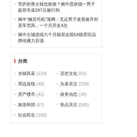
菩萨的香火钱也敢偷？阆中思依镇一男子
盗窃寺庙287元被行拘
阆中”幽灵司机”落网：无证男子凌晨偷开邻
居车兜风，一个月开走4次
阆中古城连续六个月稳居全国5A级景区品
牌传播力百强
分类
乡镇风采
(133)
历史文化
(53)
周边连线
(40)
头条关注
(229)
房产楼市
(41)
政务动态
(39)
旅游风情
(67)
热点关注
(545)
社会民生
(292)