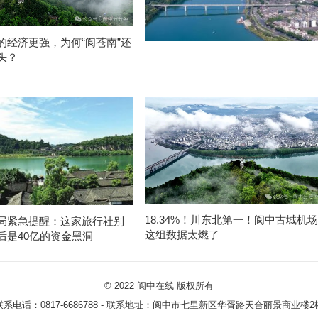
的经济更强，为何“阆苍南”还
头？
18.34%！川东北第一！阆中古城机场
局紧急提醒：这家旅行社别
这组数据太燃了
后是40亿的资金黑洞
© 2022
阆中在线
版权所有
联系电话：0817-6686788 - 联系地址：阆中市七里新区华胥路天合丽景商业楼2