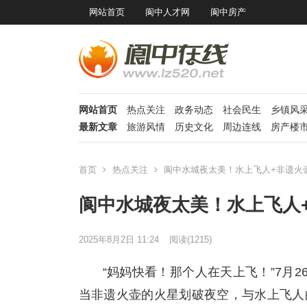
网站首页
阆中人才网
阆中房产
网站首页
热点关注
政务动态
社会民生
乡镇风
最新文章
旅游风情
历史文化
周边连线
房产楼
首页
热点关注
阆中水城夜太美！水上飞人+非遗火
阆中水城夜太美！水上飞人
2025年8月2日 11:24
阅读
(1215)
“妈妈快看！那个人在天上飞！”7月
当非遗火壶的火星划破夜空，与水上飞人