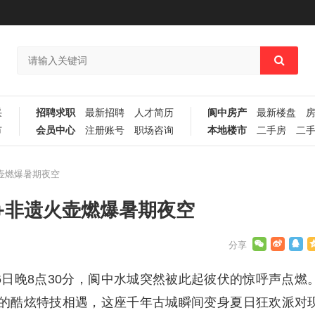
采
招聘求职
最新招聘
人才简历
阆中房产
最新楼盘
市
会员中心
注册账号
职场咨询
本地楼市
二手房
二
壶燃爆暑期夜空
+非遗火壶燃爆暑期夜空
26日晚8点30分，阆中水城突然被此起彼伏的惊呼声点燃
的酷炫特技相遇，这座千年古城瞬间变身夏日狂欢派对