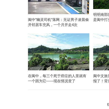
明明南部
是阆中打
阆中”幽灵司机”落网：无证男子凌晨偷
开邻居车兜风，一个月开走4次
在阆中，每三个死于癌症的人里就有
阆中文旅
一个因为它——现在情况变了
报了！背