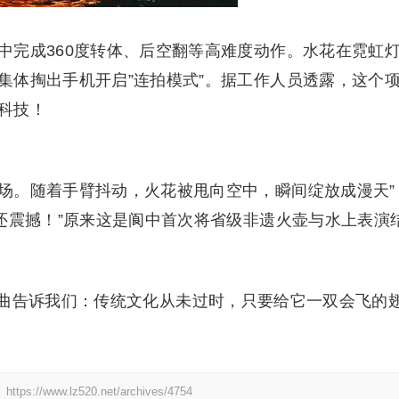
中完成360度转体、后空翻等高难度动作。水花在霓虹
集体掏出手机开启”连拍模式”。据工作人员透露，这个
科技！
场。随着手臂抖动，火花被甩向空中，瞬间绽放成漫天”
还震撼！”原来这是阆中首次将省级非遗火壶与水上表演
曲告诉我们：传统文化从未过时，只要给它一双会飞的
：
https://www.lz520.net/archives/4754