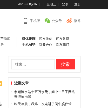
2026年08月07日
星期五
登录
注册
手机版
公众号
微博
房产新闻
媒体矩阵
官方微信
官方微博
手房
手机APP
商务合作
联系我们
搜
索：
近期文章
参赌流水达十五万余元，阆中一男子网络
。
赌博被拘留
现
昨天凌晨，我第一次走进了阆中殡仪馆