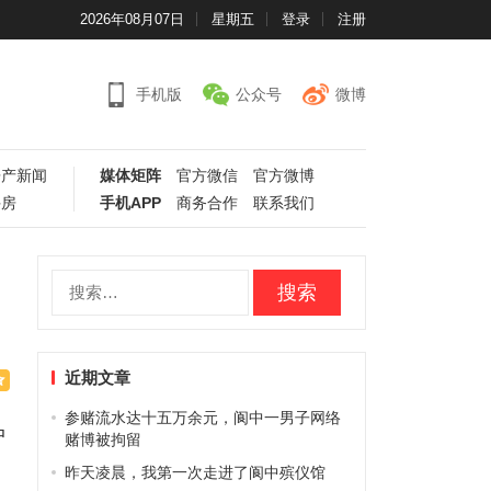
2026年08月07日
星期五
登录
注册
手机版
公众号
微博
房产新闻
媒体矩阵
官方微信
官方微博
手房
手机APP
商务合作
联系我们
搜
索：
近期文章
参赌流水达十五万余元，阆中一男子网络
中
赌博被拘留
昨天凌晨，我第一次走进了阆中殡仪馆