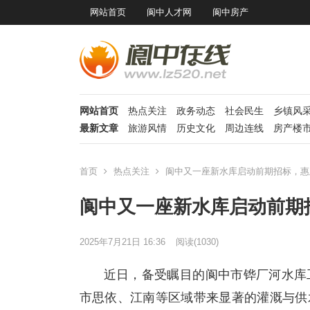
网站首页
阆中人才网
阆中房产
网站首页
热点关注
政务动态
社会民生
乡镇风
最新文章
旅游风情
历史文化
周边连线
房产楼
首页
热点关注
阆中又一座新水库启动前期招标，惠
阆中又一座新水库启动前期
2025年7月21日 16:36
阅读
(1030)
近日，备受瞩目的阆中市铧厂河水库
市思依、江南等区域带来显著的灌溉与供