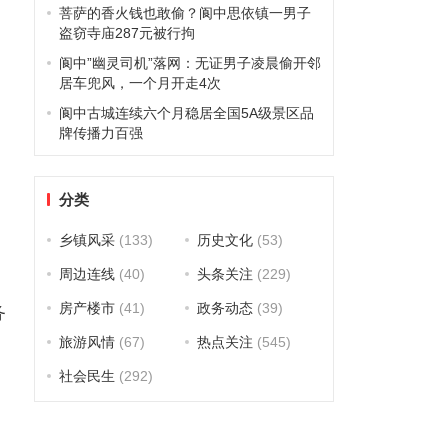
菩萨的香火钱也敢偷？阆中思依镇一男子
盗窃寺庙287元被行拘
阆中”幽灵司机”落网：无证男子凌晨偷开邻
居车兜风，一个月开走4次
阆中古城连续六个月稳居全国5A级景区品
牌传播力百强
分类
乡镇风采
(133)
历史文化
(53)
周边连线
(40)
头条关注
(229)
房产楼市
(41)
政务动态
(39)
务
旅游风情
(67)
热点关注
(545)
社会民生
(292)