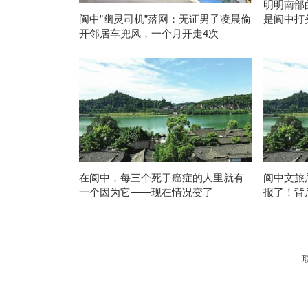
明明南部
是阆中打
阆中”幽灵司机”落网：无证男子凌晨偷
开邻居车兜风，一个月开走4次
在阆中，每三个死于癌症的人里就有
阆中文旅
一个因为它——现在情况变了
报了！背