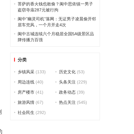
菩萨的香火钱也敢偷？阆中思依镇一男子
盗窃寺庙287元被行拘
阆中”幽灵司机”落网：无证男子凌晨偷开邻
居车兜风，一个月开走4次
阆中古城连续六个月稳居全国5A级景区品
牌传播力百强
分类
乡镇风采
(133)
历史文化
(53)
周边连线
(40)
头条关注
(229)
房产楼市
(41)
政务动态
(39)
旅游风情
(67)
热点关注
(545)
划
社会民生
(292)
的