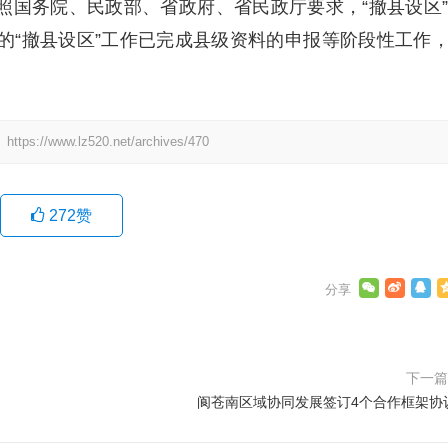
国务院、民政部、省政府、省民政厅要求，“撤县设区
的“撤县设区”工作已完成县级资料的申报等阶段性工作
：
https://www.lz520.net/archives/470
272
赞
下一
阆苍南区域协同发展签订4个合作框架协