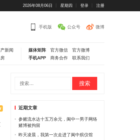
2026年08月06日
星期四
登录
注册
手机版
公众号
微博
房产新闻
媒体矩阵
官方微信
官方微博
手房
手机APP
商务合作
联系我们
搜
索：
近期文章
参赌流水达十五万余元，阆中一男子网络
友
赌博被拘留
昨天凌晨，我第一次走进了阆中殡仪馆