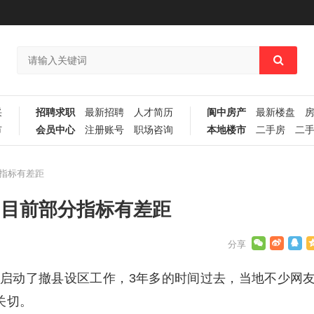
采
招聘求职
最新招聘
人才简历
阆中房产
最新楼盘
市
会员中心
注册账号
职场咨询
本地楼市
二手房
二
分指标有差距
:目前部分指标有差距
式启动了撤县设区工作，3年多的时间过去，当地不少网
关切。