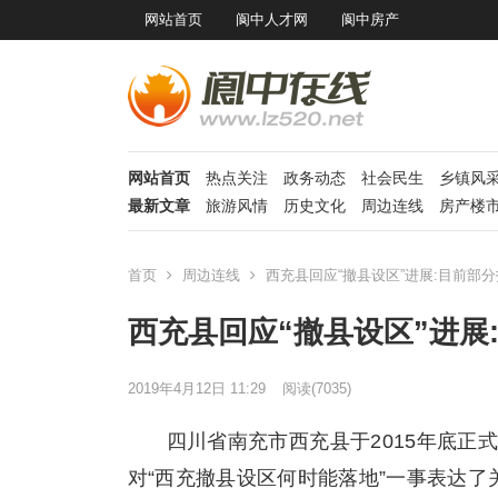
网站首页
阆中人才网
阆中房产
网站首页
热点关注
政务动态
社会民生
乡镇风
最新文章
旅游风情
历史文化
周边连线
房产楼
首页
周边连线
西充县回应“撤县设区”进展:目前部
西充县回应“撤县设区”进展
2019年4月12日 11:29
阅读
(7035)
四川省南充市西充县于2015年底正
对“西充撤县设区何时能落地”一事表达了