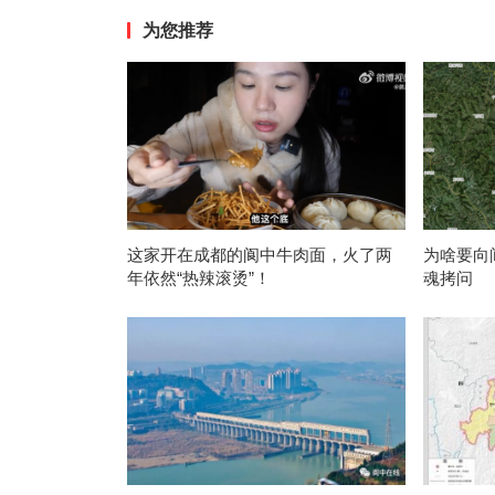
为您推荐
这家开在成都的阆中牛肉面，火了两
为啥要向
年依然“热辣滚烫”！
魂拷问