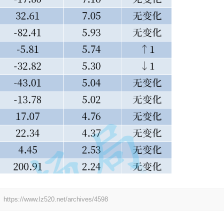
：
https://www.lz520.net/archives/4598