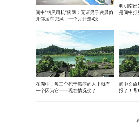
明明南部
是阆中打
阆中”幽灵司机”落网：无证男子凌晨偷
开邻居车兜风，一个月开走4次
在阆中，每三个死于癌症的人里就有
阆中文旅
一个因为它——现在情况变了
报了！背