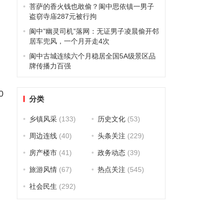
菩萨的香火钱也敢偷？阆中思依镇一男子
盗窃寺庙287元被行拘
阆中”幽灵司机”落网：无证男子凌晨偷开邻
居车兜风，一个月开走4次
阆中古城连续六个月稳居全国5A级景区品
牌传播力百强
0
分类
乡镇风采
(133)
历史文化
(53)
周边连线
(40)
头条关注
(229)
房产楼市
(41)
政务动态
(39)
旅游风情
(67)
热点关注
(545)
社会民生
(292)