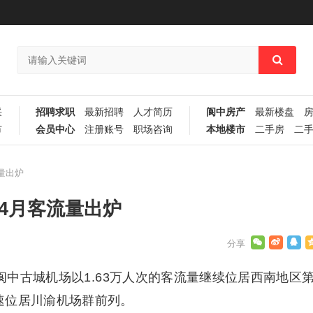
采
招聘求职
最新招聘
人才简历
阆中房产
最新楼盘
市
会员中心
注册账号
职场咨询
本地楼市
二手房
二
量出炉
年4月客流量出炉
，阆中古城机场以1.63万人次的客流量继续位居西南地区
增速位居川渝机场群前列。