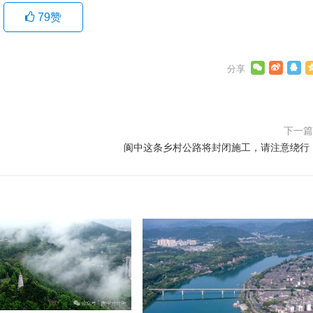
79
赞
下一
阆中这条乡村公路将封闭施工，请注意绕行