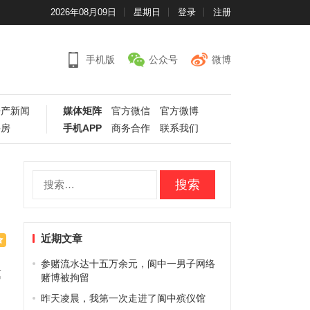
2026年08月09日
星期日
登录
注册
手机版
公众号
微博
房产新闻
媒体矩阵
官方微信
官方微博
手房
手机APP
商务合作
联系我们
搜
索：
近期文章
参赌流水达十五万余元，阆中一男子网络
第
赌博被拘留
昨天凌晨，我第一次走进了阆中殡仪馆