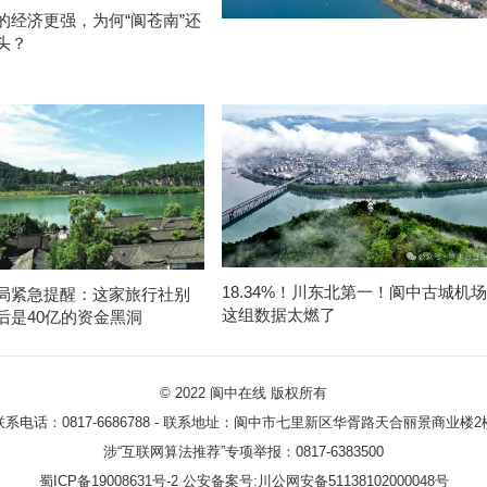
的经济更强，为何“阆苍南”还
头？
18.34%！川东北第一！阆中古城机场
局紧急提醒：这家旅行社别
这组数据太燃了
后是40亿的资金黑洞
© 2022
阆中在线
版权所有
联系电话：0817-6686788 - 联系地址：阆中市七里新区华胥路天合丽景商业楼2
涉“互联网算法推荐”专项举报：0817-6383500
蜀ICP备19008631号-2
公安备案号:川公网安备51138102000048号