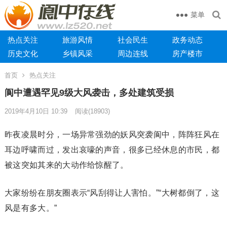
菜单
热点关注
旅游风情
社会民生
政务动态
历史文化
乡镇风采
周边连线
房产楼市
首页
热点关注
阆中遭遇罕见9级大风袭击，多处建筑受损
2019年4月10日 10:39
阅读
(18903)
昨夜凌晨时分，一场异常强劲的妖风突袭阆中，阵阵狂风在
耳边呼啸而过，发出哀嚎的声音，很多已经休息的市民，都
被这突如其来的大动作给惊醒了。
大家纷纷在朋友圈表示“风刮得让人害怕。”“大树都倒了，这
风是有多大。”