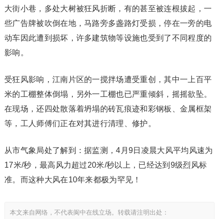
大街小巷，多处大树被狂风折断，有的甚至被连根拔起，一
些广告牌被吹倒在地，马路旁多盏路灯受损，停在一旁的电
动车因此遭到损坏，许多建筑物等设施也受到了不同程度的
影响。
受狂风影响，江南片区的一搅拌场遭受重创，其中一上百平
米的工棚整体倒塌，另外一工棚也已严重倾斜，摇摇欲坠。
在现场，还四处散落着坍塌的砖瓦痕迹和彩钢板、金属框架
等，工人师傅们正在对其进行清理、修护。
从市气象局处了解到：据监测，4月9日凌晨大风平均风速为
17米/秒，最高风力超过20米/秒以上，已经达到9级烈风标
准。而这种大风在10年来都极为罕见！
本文来自网络，不代表阆中在线立场。转载请注明出处：