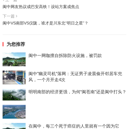
阆中网友热议成巴安高铁！设站方案成焦点
下一篇
阆中VS南部VS仪陇，谁才是川东北“明日之星”？
为您推荐
阆中一网咖擅自拆除防火设施，被罚款
阆中”幽灵司机”落网：无证男子凌晨偷开邻居车兜
风，一个月开走4次
明明南部的经济更强，为何“阆苍南”还是阆中打头？
在阆中，每三个死于癌症的人里就有一个因为它