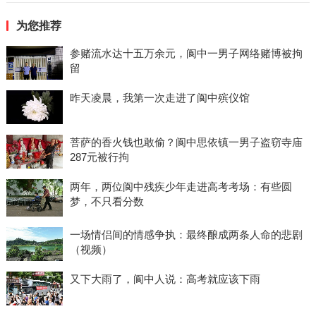
为您推荐
参赌流水达十五万余元，阆中一男子网络赌博被拘
留
昨天凌晨，我第一次走进了阆中殡仪馆
菩萨的香火钱也敢偷？阆中思依镇一男子盗窃寺庙
287元被行拘
两年，两位阆中残疾少年走进高考考场：有些圆
梦，不只看分数
一场情侣间的情感争执：最终酿成两条人命的悲剧
（视频）
又下大雨了，阆中人说：高考就应该下雨