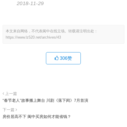
2018-11-29
本文来自网络，不代表阆中在线立场。转载请注明出处：
https://www.lz520.net/archives/43
306
赞
上一篇
“春节老人”故事搬上舞台 川剧《落下闳》7月首演
下一篇
房价居高不下 阆中买房如何才能省钱？