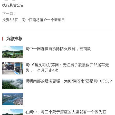
执行悬赏公告
下一篇
投资3.5亿，阆中江南将落户一个新项目
为您推荐
阆中一网咖擅自拆除防火设施，被罚款
阆中”幽灵司机”落网：无证男子凌晨偷开邻居车兜
风，一个月开走4次
明明南部的经济更强，为何“阆苍南”还是阆中打头？
在阆中，每三个死于癌症的人里就有一个因为它