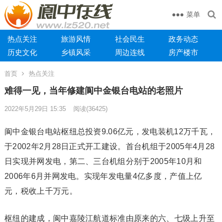
菜单
热点关注
旅游风情
社会民生
政务动态
历史文化
乡镇风采
周边连线
房产楼市
首页
热点关注
难得一见，当年修建阆中金银台电站的老照片
2022年5月29日 15:35
阅读
(36425)
阆中金银台电站枢纽总投资9.06亿元，发电装机12万千瓦，
于2002年2月28日正式开工建设。首台机组于2005年4月28
日实现并网发电，第二、三台机组分别于2005年10月和
2006年6月并网发电。实现年发电量4亿多度，产值上亿
元，税收上千万元。
枢纽的建成，阆中嘉陵江航道标准由原来的六、七级上升至