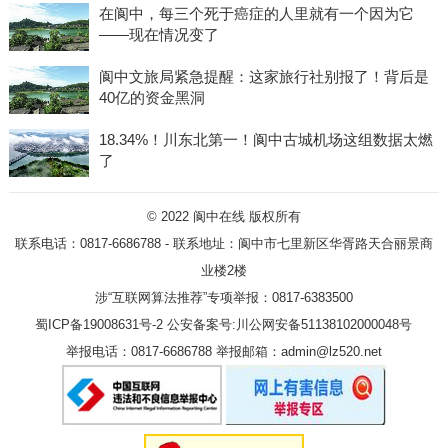
在阆中，每三个死于癌症的人里就有一个因为它
——现在情况变了
阆中文旅局紧急提醒：这家旅行社别报了！背后是
40亿的资金黑洞
18.34%！川东北第一！阆中古城机场这组数据太燃
了
© 2022
阆中在线
版权所有
联系电话：0817-6686788 - 联系地址：阆中市七里新区华胥路天合丽景商
业楼2楼
涉“互联网算法推荐”专项举报：0817-6383500
蜀ICP备19008631号-2
公安备案号:川公网安备51138102000048号
举报电话：0817-6686788 举报邮箱：admin@lz520.net