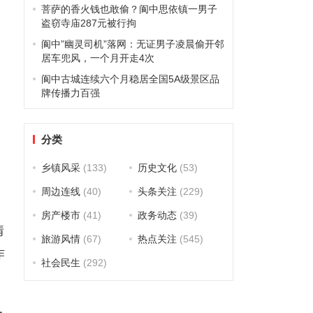
菩萨的香火钱也敢偷？阆中思依镇一男子
盗窃寺庙287元被行拘
阆中”幽灵司机”落网：无证男子凌晨偷开邻
居车兜风，一个月开走4次
阆中古城连续六个月稳居全国5A级景区品
牌传播力百强
分类
乡镇风采
(133)
历史文化
(53)
周边连线
(40)
头条关注
(229)
房产楼市
(41)
政务动态
(39)
情
旅游风情
(67)
热点关注
(545)
作
社会民生
(292)