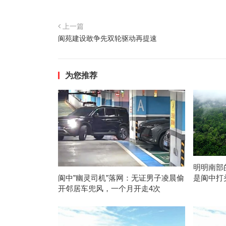
上一篇
阆苑建设敢争先双轮驱动再提速
为您推荐
明明南部
是阆中打
阆中”幽灵司机”落网：无证男子凌晨偷
开邻居车兜风，一个月开走4次