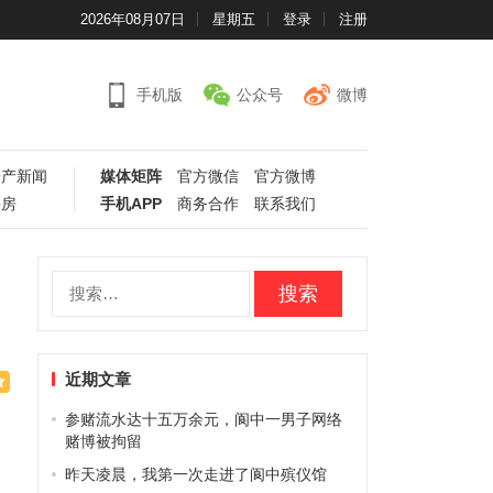
2026年08月07日
星期五
登录
注册
手机版
公众号
微博
房产新闻
媒体矩阵
官方微信
官方微博
手房
手机APP
商务合作
联系我们
搜
索：
近期文章
参赌流水达十五万余元，阆中一男子网络
赌博被拘留
昨天凌晨，我第一次走进了阆中殡仪馆