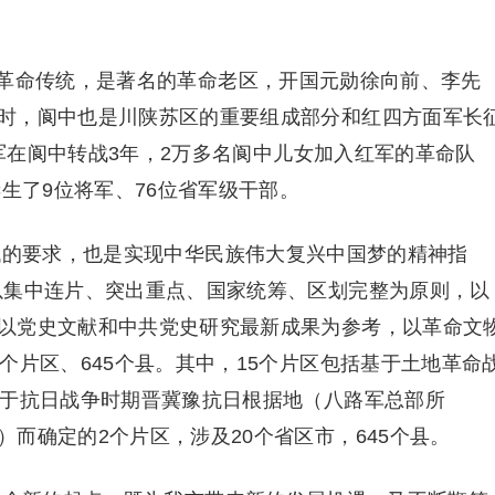
革命传统，是著名的革命老区，开国元勋徐向前、李先
时，阆中也是川陕苏区的重要组成部分和红四方面军长
面军在阆中转战3年，2万多名阆中儿女加入红军的革命队
诞生了9位将军、76位省军级干部。
代的要求，也是实现中华民族伟大复兴中国梦的精神指
以集中连片、突出重点、国家统筹、区划完整为原则，以
以党史文献和中共党史研究最新成果为参考，以革命文
个片区、645个县。其中，15个片区包括基于土地革命
基于抗日战争时期晋冀豫抗日根据地（八路军总部所
而确定的2个片区，涉及20个省区市，645个县。