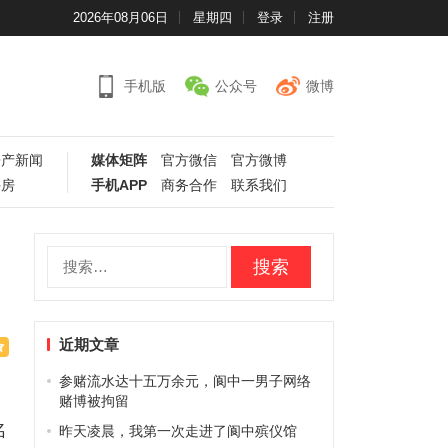
2026年08月06日
星期四
登录
注册
手机版
公众号
微博
房产新闻
媒体矩阵
官方微信
官方微博
手房
手机APP
商务合作
联系我们
搜
索：
近期文章
参赌流水达十五万余元，阆中一男子网络
中
赌博被拘留
名
昨天凌晨，我第一次走进了阆中殡仪馆