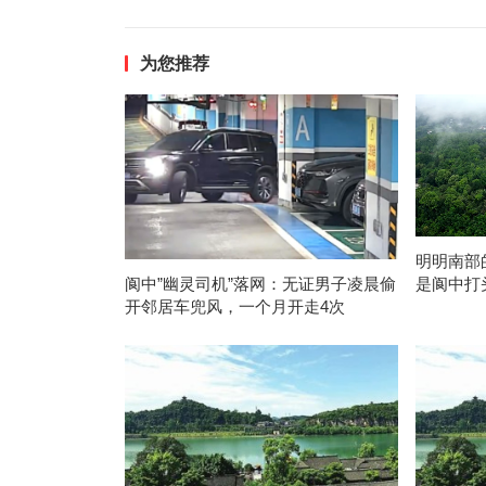
为您推荐
明明南部
是阆中打
阆中”幽灵司机”落网：无证男子凌晨偷
开邻居车兜风，一个月开走4次