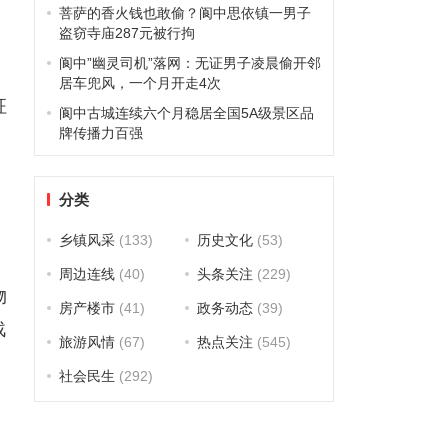
菩萨的香火钱也敢偷？阆中思依镇一男子
盗窃寺庙287元被行拘
阆中”幽灵司机”落网：无证男子凌晨偷开邻
居车兜风，一个月开走4次
征
阆中古城连续六个月稳居全国5A级景区品
牌传播力百强
分类
乡镇风采
(133)
历史文化
(53)
周边连线
(40)
头条关注
(229)
物
房产楼市
(41)
政务动态
(39)
战
旅游风情
(67)
热点关注
(545)
社会民生
(292)