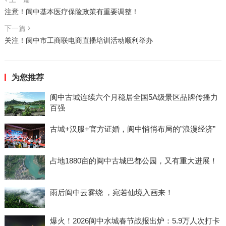
注意！阆中基本医疗保险政策有重要调整！
下一篇
关注！阆中市工商联电商直播培训活动顺利举办
为您推荐
阆中古城连续六个月稳居全国5A级景区品牌传播力
百强
古城+汉服+官方证婚，阆中悄悄布局的”浪漫经济”
占地1880亩的阆中古城巴都公园，又有重大进展！
雨后阆中云雾绕 ，宛若仙境入画来！
爆火！2026阆中水城春节战报出炉：5.9万人次打卡