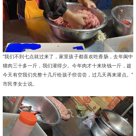
“我们不到七点就过来了，家里孩子都喜欢吃香肠，去年阆中
猪肉三十多一斤，我们灌得少。今年肉才十来块钱一斤，趁
今天有空我们先整十几斤给孩子些尝尝，过几天再来灌点。”
市民李女士说。