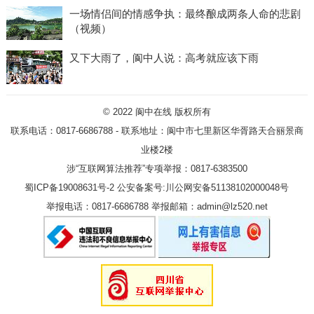
一场情侣间的情感争执：最终酿成两条人命的悲剧
（视频）
又下大雨了，阆中人说：高考就应该下雨
© 2022
阆中在线
版权所有
联系电话：0817-6686788 - 联系地址：阆中市七里新区华胥路天合丽景商
业楼2楼
涉“互联网算法推荐”专项举报：0817-6383500
蜀ICP备19008631号-2
公安备案号:川公网安备51138102000048号
举报电话：0817-6686788 举报邮箱：admin@lz520.net