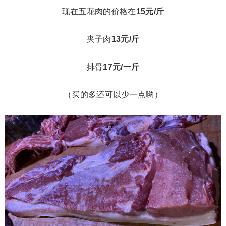
现在五花肉的价格在
15元/斤
夹子肉
13元/斤
排骨
17元/一斤
（买的多还可以少一点哟）