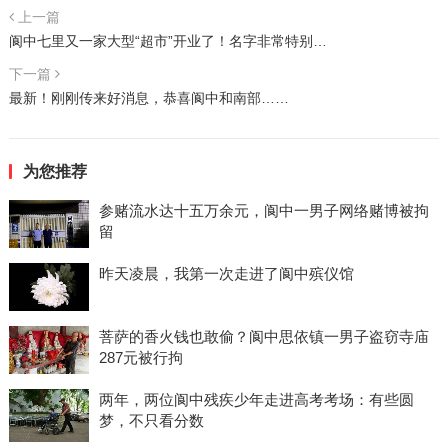
上一篇
阆中七里又一家大型“超市”开业了！名字非常特别…
下一篇
最新！刚刚传来好消息，恭喜阆中和南部……
为您推荐
参赌流水达十五万余元，阆中一男子网络赌博被拘
留
昨天凌晨，我第一次走进了阆中殡仪馆
菩萨的香火钱也敢偷？阆中思依镇一男子盗窃寺庙
287元被行拘
两年，两位阆中残疾少年走进高考考场：有些圆
梦，不只看分数