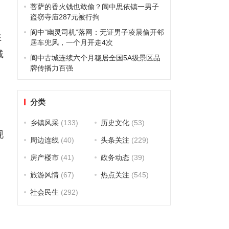
菩萨的香火钱也敢偷？阆中思依镇一男子
盗窃寺庙287元被行拘
阆中”幽灵司机”落网：无证男子凌晨偷开邻
在
居车兜风，一个月开走4次
戚
阆中古城连续六个月稳居全国5A级景区品
牌传播力百强
红
分类
乡镇风采
(133)
历史文化
(53)
现
周边连线
(40)
头条关注
(229)
房产楼市
(41)
政务动态
(39)
旅游风情
(67)
热点关注
(545)
社会民生
(292)
侯