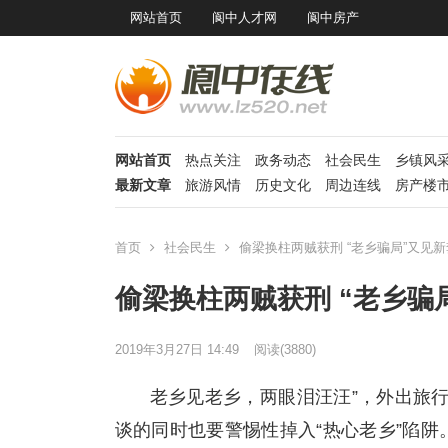
网站首页
阆中人才网
阆中房产
网站首页
热点关注
政务动态
社会民生
乡镇风
最新文章
旅游风情
历史文化
周边连线
房产楼
首页
社会民生
偷梁换柱两贼获刑 “老乡骗局”又见新
偷梁换柱两贼获刑 “老乡骗
2019年3月27日 14:49
阅读
(3880)
老乡见老乡，两眼泪汪汪”，外出旅
谈的同时也要警惕性掉入“热心老乡”陷