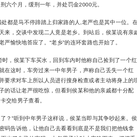
徒刑六个月，缓刑一年，并处罚金2000元。
,四处都是马不停蹄踏上归家路的人,老严也是其中一位。
天来，交谈中发现二人竟是老乡。到站后，侯某说有亲
老严愉快地答应了。“老乡”的连环套路也开始了。
市旁时，侯某下车买水，回到车内时他称自己捡到了一个
就在这时，车旁过来一中年男子，声称自己丢失一个红
并要求对车上所以人员进行搜身检查或者主动将身上的
子的话让老严很吃惊，但看到侯某和他的亲戚都十分配
行卡交给男子查看。
里了？”听到中年男子这样说，侯某当即与其争吵起来。
你密码告诉他，让他自己去看看到底是不是我们把他钱拿