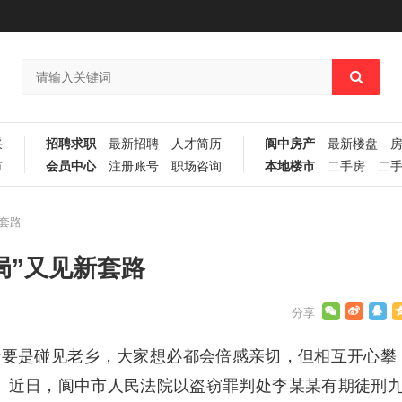
采
招聘求职
最新招聘
人才简历
阆中房产
最新楼盘
市
会员中心
注册账号
职场咨询
本地楼市
二手房
二
套路
局”又见新套路
行要是碰见老乡，大家想必都会倍感亲切，但相互开心攀
阱。近日，阆中市人民法院以盗窃罪判处李某某有期徒刑