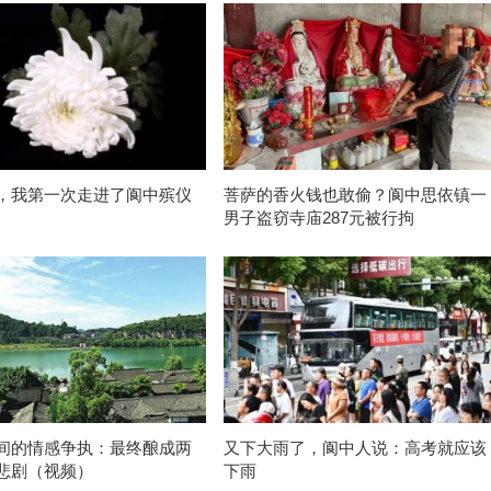
，我第一次走进了阆中殡仪
菩萨的香火钱也敢偷？阆中思依镇一
男子盗窃寺庙287元被行拘
间的情感争执：最终酿成两
又下大雨了，阆中人说：高考就应该
悲剧（视频）
下雨