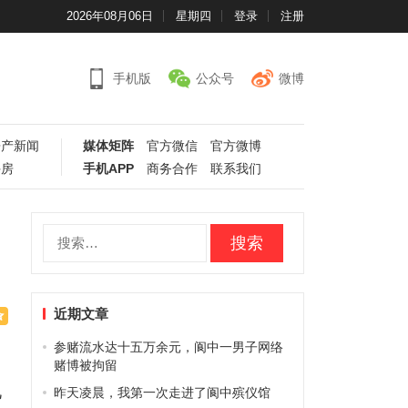
2026年08月06日
星期四
登录
注册
手机版
公众号
微博
房产新闻
媒体矩阵
官方微信
官方微博
手房
手机APP
商务合作
联系我们
搜
索：
近期文章
参赌流水达十五万余元，阆中一男子网络
赌博被拘留
九
昨天凌晨，我第一次走进了阆中殡仪馆