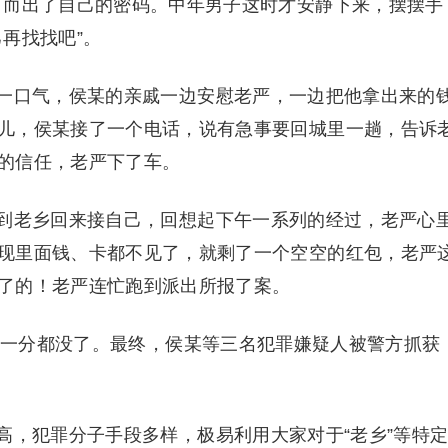
口而出了自己的密码。中年男子这时才安静下来，摆摆手
再找找吧”。
一口气，侯某的亲戚一边安慰老严，一边把他拿出来的
儿，侯某接了一个电话，说有急事要回城里一趟，告诉
的信任，老严下了车。
到老乡回来接自己，回想起下午一系列的经过，老严心
现里面钱、卡都不见了，就剩了一个空空的红包，老严
了的！老严连忙跑到派出所报了案。
0元一分都没了。最终，侯某等三名犯罪嫌疑人被警方抓获
高，犯罪分子手段多样，极易利用大家对于“老乡”等特