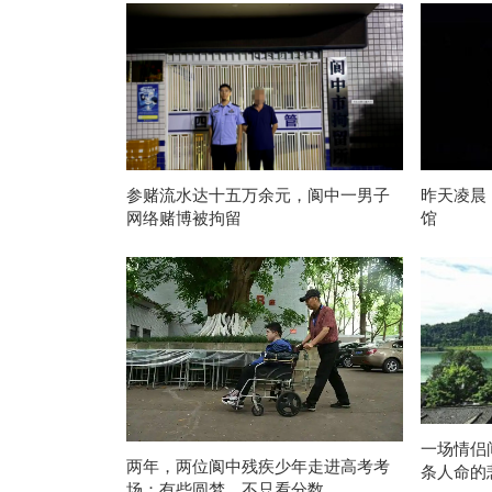
参赌流水达十五万余元，阆中一男子
昨天凌晨
网络赌博被拘留
馆
一场情侣
两年，两位阆中残疾少年走进高考考
条人命的
场：有些圆梦，不只看分数