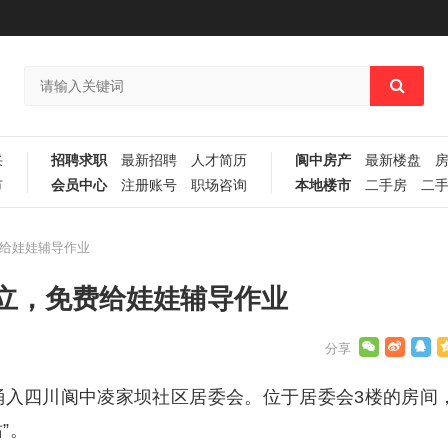
采
招聘求职
最新招聘
人才简历
阆中房产
最新楼盘
市
会员中心
注册账号
职场咨询
本地楼市
二手房
二
给娃娃辅导作业
立，免费给娃娃辅导作业
涌入四川阆中凌家坝社区居委会。位于居委会3楼的房间
”。