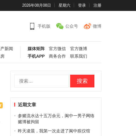
2026年08月08日
星期六
登录
注册
手机版
公众号
微博
房产新闻
媒体矩阵
官方微信
官方微博
手房
手机APP
商务合作
联系我们
搜
索：
近期文章
参赌流水达十五万余元，阆中一男子网络
，
赌博被拘留
昨天凌晨，我第一次走进了阆中殡仪馆