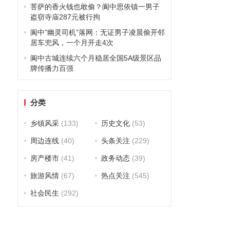
菩萨的香火钱也敢偷？阆中思依镇一男子
盗窃寺庙287元被行拘
，
阆中”幽灵司机”落网：无证男子凌晨偷开邻
居车兜风，一个月开走4次
阆中古城连续六个月稳居全国5A级景区品
牌传播力百强
分类
乡镇风采
(133)
历史文化
(53)
周边连线
(40)
头条关注
(229)
房产楼市
(41)
政务动态
(39)
旅游风情
(67)
热点关注
(545)
社会民生
(292)