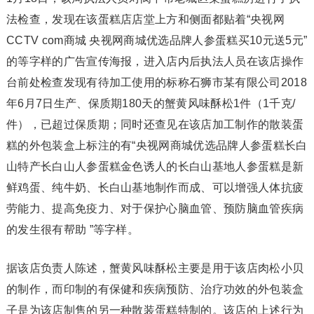
法检查，发现在该蛋糕店店堂上方和侧面都贴着“央视网
CCTV com商城 央视网商城优选品牌人参蛋糕买10元送5元”
的等字样的广告宣传海报，进入店内后执法人员在该店操作
台前处检查发现有待加工使用的标称石狮市某有限公司2018
年6月7日生产、保质期180天的蟹黄风味酥松1件（1千克/
件），已超过保质期；同时还查见在该店加工制作的散装蛋
糕的外包装盒上标注的有“央视网商城优选品牌人参蛋糕长白
山特产长白山人参蛋糕金色诱人的长白山基地人参蛋糕是新
鲜鸡蛋、纯牛奶、长白山基地制作而成、可以增强人体抗疲
劳能力、提高免疫力、对于保护心脑血管、预防脑血管疾病
的发生很有帮助 ”等字样。
据该店负责人陈述，蟹黄风味酥松主要是用于该店肉松小贝
的制作，而印制的有保健和疾病预防、治疗功效的外包装盒
子是为该店制售的另一种散装蛋糕特制的。该店的上述行为