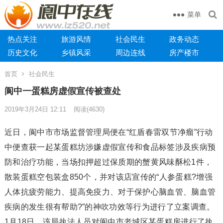
菜单
热点关注
旅游风情
社会民生
政务动态
历史文化
乡镇风采
周边连线
房产楼市
首页
社会民生
阆中一蛋糕房虚假宣传被查处
2019年3月24日 12:11
阅读
(4630)
近日，阆中市市场监督管理局便在“红盾春雷双节净瘤”行动
中便查获一起某蛋糕坊涉嫌虚假宣传和食品标签涉及疾病预
防和治疗功能，当场扣押超过保质期的蟹黄风味酥松1件，
散装蛋糕空包装盒850个，并对该店宣传的“人参蛋糕?增强
人体抗疲劳能力、提高免疫力、对于保护心脑血管、脑血管
疾病的发生很有帮助?”的神吹功效等行为进行了立案调查。
1月18日，该局执法人员对阆中市老城区某蛋糕房进行了执