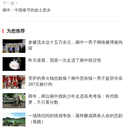
下一篇
阆中：中国春节的故土原乡
为您推荐
参赌流水达十五万余元，阆中一男子网络赌博被拘
留
昨天凌晨，我第一次走进了阆中殡仪馆
菩萨的香火钱也敢偷？阆中思依镇一男子盗窃寺庙
287元被行拘
两年，两位阆中残疾少年走进高考考场：有些圆
梦，不只看分数
一场情侣间的情感争执：最终酿成两条人命的悲剧
（视频）