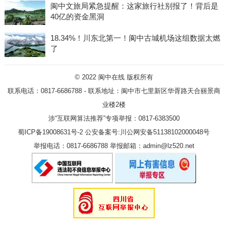
阆中文旅局紧急提醒：这家旅行社别报了！背后是
40亿的资金黑洞
18.34%！川东北第一！阆中古城机场这组数据太燃
了
© 2022
阆中在线
版权所有
联系电话：0817-6686788 - 联系地址：阆中市七里新区华胥路天合丽景商
业楼2楼
涉“互联网算法推荐”专项举报：0817-6383500
蜀ICP备19008631号-2
公安备案号:川公网安备51138102000048号
举报电话：0817-6686788 举报邮箱：admin@lz520.net