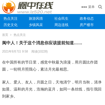
菜单
热点关注
旅游风情
社会民生
政务动态
历史文化
乡镇风采
周边连线
房产楼市
首页
热点关注
阆中人！关于这个消息你应该提前知道……
2021年9月7日 9:58
阅读
(10228)
在中国所有的节日里，感觉中秋最为浪漫，用月圆比作团
圆，一轮明月照我心，素洁月光最相思。
家人、爱人、友人，月圆之日，天地清宁，明月当秋，清净
如晨。温和的月光，浩瀚的蓝月，如同一条丝线，指引我回
到家乡。