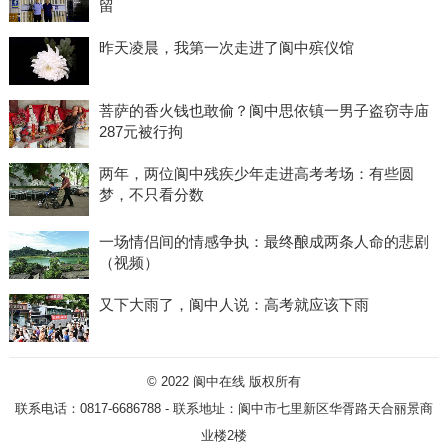
留
昨天凌晨，我第一次走进了阆中殡仪馆
菩萨的香火钱也敢偷？阆中思依镇一男子盗窃寺庙
287元被行拘
两年，两位阆中残疾少年走进高考考场：有些圆
梦，不只看分数
一场情侣间的情感争执：最终酿成两条人命的悲剧
（视频）
又下大雨了，阆中人说：高考就应该下雨
© 2022
阆中在线
版权所有
联系电话：0817-6686788 - 联系地址：阆中市七里新区华胥路天合丽景商
业楼2楼