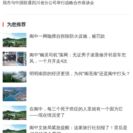
我市与中国联通四川省分公司举行战略合作座谈会
为您推荐
阆中一网咖擅自拆除防火设施，被罚款
阆中”幽灵司机”落网：无证男子凌晨偷开邻居车兜
风，一个月开走4次
明明南部的经济更强，为何“阆苍南”还是阆中打头？
在阆中，每三个死于癌症的人里就有一个因为它
——现在情况变了
阆中文旅局紧急提醒：这家旅行社别报了！背后是