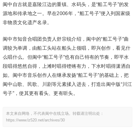
阆中自古就是嘉陵江边的重镇、水码头，是“船工号子”的发
源地和传承地之一。早在2006年，“船工号子”便入列国家级
非物质文化遗产名录。
阆中市知音合唱团负责人舒宗锐介绍，阆中的“船工号子”曲
调较为单调，由船工头站在船头上领唱，即兴创作，看见什
么唱什么。但阆中“船工号子”也有自己特有的节奏，即平水
段唱得悠然自得，上滩时唱得铿锵有力，下水时唱得潇洒自
如。阆中市音乐创作人在继承发扬“船工号子”的基础上，把
阆中山歌、民歌、川剧等元素揉入进去，打造出阆中版“川江
号子”，使其更有看头、更有听头。
本文来自网络，不代表阆中在线立场。转载请注明出处：
https://www.lz520.net/archives/30