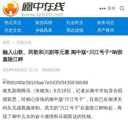
菜单
热点关注
旅游风情
社会民生
政务动态
历史文化
乡镇风采
周边连线
房产楼市
首页
历史文化
融入山歌、民歌和川剧等元素 阆中版“川江号子”响彻
嘉陵江畔
2019年3月15日 21:21
阅读
(6130)
南充新闻网讯（张晓东）6月19日，记者从阆中市知音合唱
团获悉，经精心排练的阆中版“川江号子”，目前已在南津关
码头完成视频录制。高亢的“川江号子”在嘉陵江畔响起，再
现了阆中儿女的奋斗激情和乐观豁达的性格。