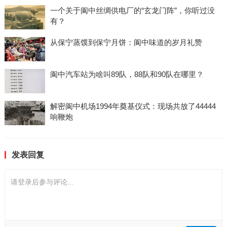
一个关于阆中丝绸供电厂的“玄龙门阵”，你听过没
有？
从保宁蒸馍到保宁月饼：阆中味道的岁月礼赞
阆中汽车站为啥叫89队，88队和90队在哪里？
解密阆中机场1994年奠基仪式：现场共放了44444
响鞭炮
发表回复
请登录后参与评论...