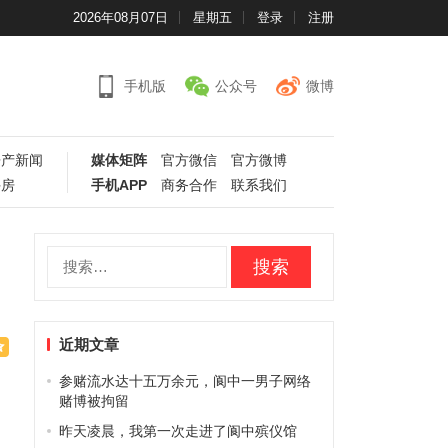
2026年08月07日
星期五
登录
注册
手机版
公众号
微博
房产新闻
媒体矩阵
官方微信
官方微博
手房
手机APP
商务合作
联系我们
搜
索：
近期文章
参赌流水达十五万余元，阆中一男子网络
赌博被拘留
昨天凌晨，我第一次走进了阆中殡仪馆