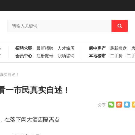
采
招聘求职
最新招聘
人才简历
阆中房产
最新楼盘
市
会员中心
注册账号
职场咨询
本地楼市
二手房
二
真实自述！
看一市民真实自述！
，在落下闳大酒店隔离点