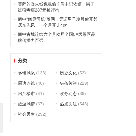
菩萨的香火钱也敢偷？阆中思依镇一男子
盗窃寺庙287元被行拘
阆中”幽灵司机”落网：无证男子凌晨偷开邻
居车兜风，一个月开走4次
阆中古城连续六个月稳居全国5A级景区品
牌传播力百强
分类
乡镇风采
(133)
历史文化
(53)
周边连线
(40)
头条关注
(229)
房产楼市
(41)
政务动态
(39)
旅游风情
(67)
热点关注
(545)
社会民生
(292)