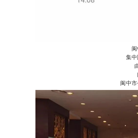
阆
集中
阆中市