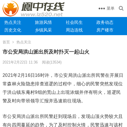
菜单
热点关注
旅游风情
社会民生
政务动态
历史文化
乡镇风采
周边连线
房产楼市
首页
热点关注
市公安局洪山派出所及时扑灭一起山火
2021年2月22日 11:36
阅读
(13534)
2021年2月16日16时许，市公安局洪山派出所民警在开展日
常森林火险隐患排查巡逻的过程中，细心的民警突然发现位
于洪山镇东庵村9组的荒山上出现浓烟并伴有明火，巡逻民
警及时向带班领导汇报并迅速前往现场。
市公安局洪山派出所民警赶到现场后，发现山顶火势较大且
有向四周蔓延的趋势，为了及时控制火情，民警迅速与该村