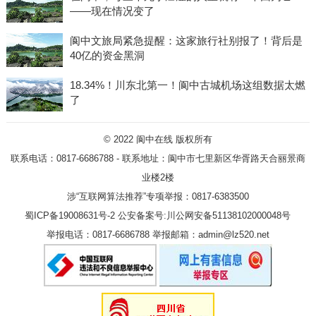
——现在情况变了
阆中文旅局紧急提醒：这家旅行社别报了！背后是
40亿的资金黑洞
18.34%！川东北第一！阆中古城机场这组数据太燃
了
© 2022
阆中在线
版权所有
联系电话：0817-6686788 - 联系地址：阆中市七里新区华胥路天合丽景商
业楼2楼
涉“互联网算法推荐”专项举报：0817-6383500
蜀ICP备19008631号-2
公安备案号:川公网安备51138102000048号
举报电话：0817-6686788 举报邮箱：admin@lz520.net