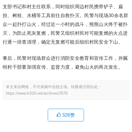
支部书记和村主任联系，同时组织周边村民携带铲子、扁
担、树枝、水桶等工具前往自救扑灭。民警与现场30余名群
众一起扑打山火，经过近一小时的战斗，熊熊山火终于被扑
灭，为防止死灰复燃，民警又组织村民对可能复燃的火点进
行逐一排查清理，确定无复燃可能后组织村民安全下山。
事后，民警对现场群众进行消防安全教育和宣传工作，并嘱
咐村干部要加强宣传、监督力度，避免山火的再次发生。
本文来自网络，不代表阆中在线立场。转载请注明出处：
https://www.lz520.net/archives/2579
326
赞