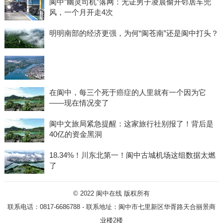
阆中”幽灵司机”落网：无证男子凌晨偷开邻居车兜
风，一个月开走4次
明明南部的经济更强，为何“阆苍南”还是阆中打头？
在阆中，每三个死于癌症的人里就有一个因为它
——现在情况变了
阆中文旅局紧急提醒：这家旅行社别报了！背后是
40亿的资金黑洞
18.34%！川东北第一！阆中古城机场这组数据太燃
了
© 2022
阆中在线
版权所有
联系电话：0817-6686788 - 联系地址：阆中市七里新区华胥路天合丽景商
业楼2楼